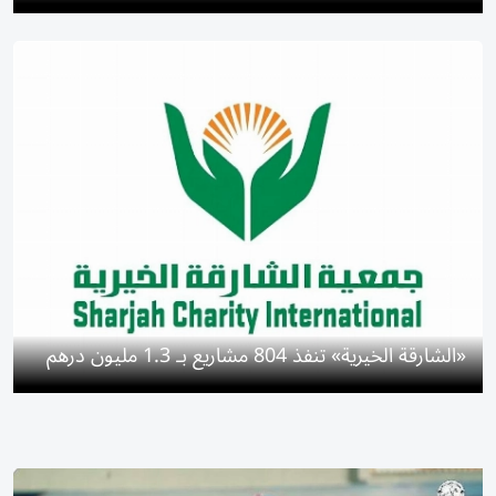
«الشارقة الخيرية» تنفذ 804 مشاريع بـ 1.3 مليون درهم