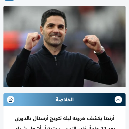
الخلاصة
أرتيتا يكشف هروبه ليلة تتويج أرسنال بالدوري
بعد 22 عاماً: غادر التدريب متوتراً، أشعل شواء،