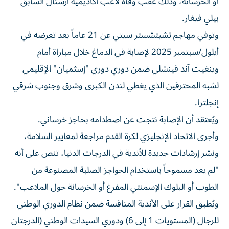
أو الخرسانة، وذلك عقب وفاة لاعب أكاديمية أرسنال السابق
بيلي فيغار.
وتوفي مهاجم تشيتشستر سيتي عن 21 عاماً بعد تعرضه في
أيلول/سبتمبر 2025 لإصابة في الدماغ خلال مباراة أمام
وينغيت آند فينشلي ضمن دوري دوري "إسثميان" الإقليمي
لشبه المحترفين الذي يغطي لندن الكبرى وشرق وجنوب شرقي
إنجلترا.
ويُعتقد أن الإصابة نتجت عن اصطدامه بحاجز خرساني.
وأجرى الاتحاد الإنجليزي لكرة القدم مراجعة لمعايير السلامة،
ونشر إرشادات جديدة للأندية في الدرجات الدنيا، تنص على أنه
"لم يعد مسموحاً باستخدام الحواجز الصلبة المصنوعة من
الطوب أو البلوك الإسمنتي المفرغ أو الخرسانة حول الملاعب".
ويُطبق القرار على الأندية المنافسة ضمن نظام الدوري الوطني
للرجال (المستويات 1 إلى 6) ودوري السيدات الوطني (الدرجتان