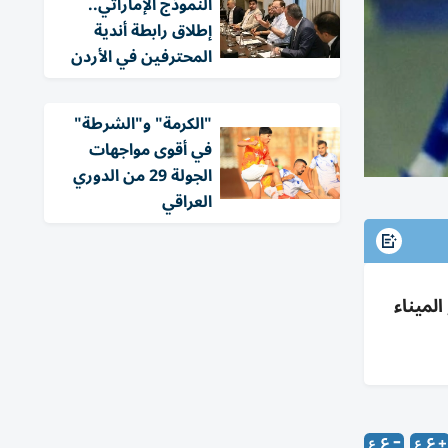
النموذج الإماراتي..
إطلاق رابطة أندية
المحترفين في الأردن
"الكرمة" و"الشرطة"
في أقوى مواجهات
الجولة 29 من الدوري
العراقي
طة يخسر 0-2 أمام أربيل؛ فوز الميناء