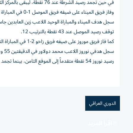
في حين تجمد رصيد الشرطة عند 76 نقطة، ليبقى بالمركز الثاني.
وفاز فريق الميناء على ضيفه فريق الموصل 1-0 في المباراة التي جرت بينهما على ملعب «الفيحاء» بمحافظة البصرة.
توقف رصيد الموصل عند 43 نقطة بالترتيب 12.
كما فاز فريق موروز على ضيفه فريق زاخو 2-1 في المباراة التي جرت بينهما على ملعب «نوروز» بمحافظة السليمانية.
رصيد نوروز 54 نقطة متقدماً إلى الموقع الثامن، بينما تجمد رصيد زاخو عند 52 نقطة ليتراجع إلى المركز التاسع.
الدوري العراقي
اقرأ المزيد