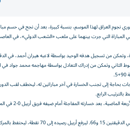
ري نجوم العراق لهذا الموسم، بنسبة كبيرة، بعد أن نجح في حسم مبار
اسيكو العراق» لمصلحته إثر فوزه على فريق الزوراء 2-1 في المباراة التي جرت بينهما على ملعب «الشعب الدولي»، في 
شوط الثاني وتمكن من إدراك التعادل بواسطة مهاجمه محمد جواد في ا
ة، ليبقى في الصدارة، وبات بحاجة إلى تجنب الخسارة في آخر مباراتين له، ليخطف لقب الدو
وفرّط فريق الشرطة في لقبه الذي حصل عليه في المواسم الأرب
سجل هدفي أربيل المحترفان شوبونوف، وكريستيان باركو، في الدقيقتين 15 و66. ليرفع أربيل رصيده