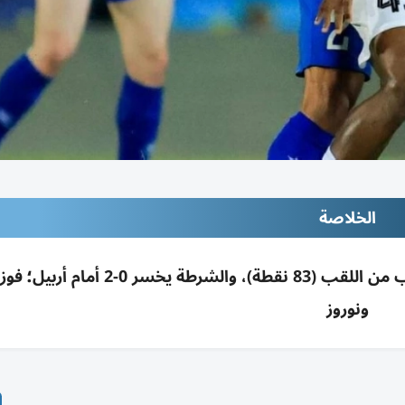
الخلاصة
القوة الجوية يهزم الزوراء 2-1 بهدفين قاتلين ويقترب من اللقب (83 نقطة)، والشر
ونوروز