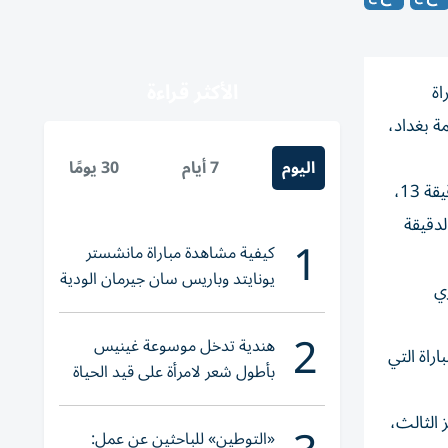
الأكثر قراءة
اة
العاصمة بغداد،
اليوم
7 أيام
30 يومًا
الشوط الأول تميز فيه الزوراء الذي فرض هيمنته على المباراة، وتمكن من تسجيل هدفه الوحيد بواسطة لاعبه هيران أحمد، في الدقيقة 13،
لدقيقة
1
كيفية مشاهدة مباراة مانشستر
يونايتد وباريس سان جيرمان الودية
ري
والقنوات الناقلة
2
هندية تدخل موسوعة غينيس
عة الماضية، بعد خسارته المفاجئة أمام ضيفه فريق أربيل 0-2 في المباراة التي
بأطول شعر لامرأة على قيد الحياة
 إلى 70 نقطة، ليحتفظ بالمركز الثالث،
«التوطين» للباحثين عن عمل: