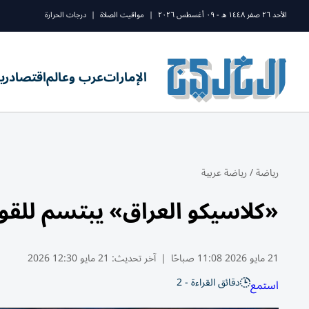
الأحد ٢٦ صفر ١٤٤٨ ه - ٠٩ أغسطس ٢٠٢٦
|
مواقيت الصلاة
|
درجات الحرارة
الإمارات
عرب وعالم
اقتصاد
ري
رياضة
/
رياضة عربية
«كلاسيكو العراق» يبتسم للقوة
21 مايو 2026 11:08 صباحًا
|
آخر تحديث:
21 مايو 12:30 2026
دقائق القراءة - 2
استمع