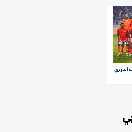
 الدوري
بي