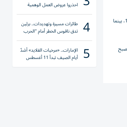
3
احذروا عروض العمل الوهمية
وتحققوا عبر «الباركود»
4
سجل هدف الميناء والمباراة الوحيد اللاعب زين العابدين جاسم في الدقيقة 56. ليرفع الميناء رصيده إلى 39 نقطة، ليبقى بالمركز 16، بينما
طائرات مسيرة وتهديدات.. برلين
تدق ناقوس الخطر أمام "الحرب
الهجينة"
5
55 و75، بينما سجل هدف زاخو الوحيد اللاعب هادي صالح بالدقيقة 21. ليصبح
الإمارات.. «مرخيات القلايد» أشدّ
أيام الصيف تبدأ 11 أغسطس