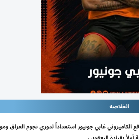
الخلاصه
ع الكاميروني غابي جونيور استعداداً لدوري نجوم العراق ومو
 أولاً بقيادة اليعقوبي