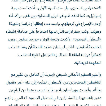
«لقد تسببت عمداً في الإضرار بدولة إسرائيل من خلال هذا
الاستعراض المخزي، وليست المرة الأولى.. أنت لست وجه
إسرائيل». كما انتقد نتنياهو الوزير المتطرف بن غفير، وأكد أنه
أوعز بالإسراع في ترحيلهم. واستدعت إيطاليا وفرنسا وبلجيكا
وهولندا وكندا سفراء إسرائيل لديها احتجاجاً على معاملة نشطاء
«أسطول الصمود». وأكدت رئيسة الوزراء جورجيا ميلوني ووزير
الخارجية أنطونيو تاياني ​في ‌بيان ‌شديد اللهجة أن روما «تطلب
اعتذاراً ‌عن معاملة» النشطاء ‌و«التجاهل التام» ‌لمطالب
الحكومة الإيطالية.
واعتبر السفير الألماني شتيفن زايبرت أن تعامل بن غفير مع
الناشطين المحتجزين من الأسطول المتّجه إلى غزة «غير مقبول
بتاتاً». وأعربت وزيرة خارجية بريطانيا عن صدمتها من قيام بن
غفير بالاستهزاء بالمشاركين في أسطول الصمود العالمي. واتهم
الرئيس الكوري الجنوبي لي جيه ميونغ إسرائيل بانتهاك القواعد