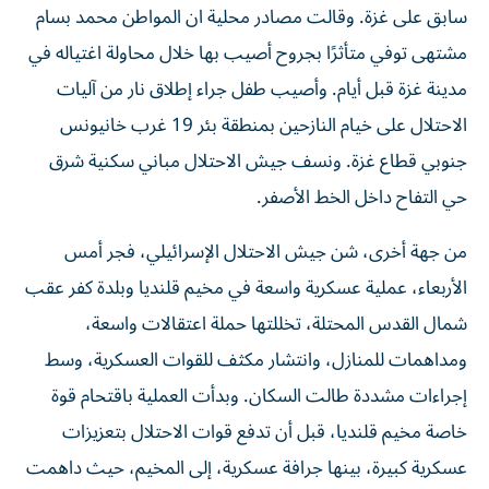
سابق على غزة. وقالت مصادر محلية ان المواطن محمد بسام
مشتهى توفي متأثرًا بجروح أصيب بها خلال محاولة اغتياله في
مدينة غزة قبل أيام. وأصيب طفل جراء إطلاق نار من آليات
الاحتلال على خيام النازحين بمنطقة بئر 19 غرب خانيونس
جنوبي قطاع غزة. ونسف جيش الاحتلال مباني سكنية شرق
حي التفاح داخل الخط الأصفر.
من جهة أخرى، شن جيش الاحتلال الإسرائيلي، فجر أمس
الأربعاء، عملية عسكرية واسعة في مخيم قلنديا وبلدة كفر عقب
شمال القدس المحتلة، تخللتها حملة اعتقالات واسعة،
ومداهمات للمنازل، وانتشار مكثف للقوات العسكرية، وسط
إجراءات مشددة طالت السكان. وبدأت العملية باقتحام قوة
خاصة مخيم قلنديا، قبل أن تدفع قوات الاحتلال بتعزيزات
عسكرية كبيرة، بينها جرافة عسكرية، إلى المخيم، حيث داهمت