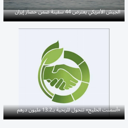
الجيش الأمريكي يعترض 44 سفينة ضمن حصار إيران
«أسمنت الخليج» تتحول للربحية بـ13.2 مليون درهم