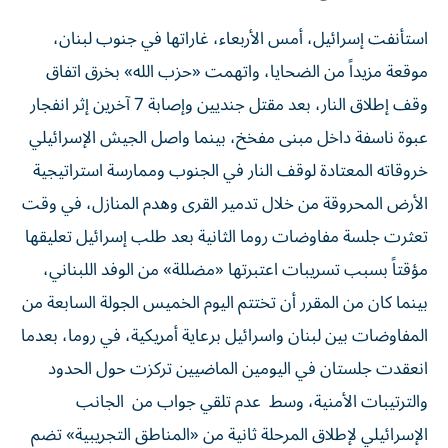
استأنفت إسرائيل، أمس الأربعاء، غاراتها في جنوب لبنان،
موقعة مزيداً من الضحايا، واتهمت «حزب الله» بخرق اتفاق
وقف إطلاق النار، بعد مقتل جنديين وإصابة 7 آخرين إثر انفجار
عبوة ناسفة داخل مبنى مفخخ، بينما واصل الجيش الإسرائيلي
خروقاته المعتادة لوقف النار في الجنوب وممارسة استراتيجية
الأرض المحروقة من خلال تدمير القرى وهدم المنازل، في وقت
تعثرت جلسة مفاوضات روما الثانية بعد طلب إسرائيل تعليقها
مؤقتاً بسبب تسريبات اعتبرتها «مضللة» من الوفد اللبناني،
بينما كان من المقرر أن تختتم اليوم الخميس الجولة السابعة من
المفاوضات بين لبنان واسرائيل برعاية أمريكية، في روما، بعدما
انعقدت جلستان في اليومين الماضيين تركزت حول الحدود
والترتيبات الأمنية، وسط عدم تلقي جواب من الجانب
الإسرائيلي لإطلاق المرحلة ثانية من «المناطق التجريبية» تضم