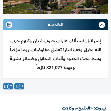
الخلاصه
إسرائيل تستأنف غارات جنوب لبنان وتتهم حزب
الله بخرق وقف النار؛ تعليق مفاوضات روما مؤقتاً
وسط بحث الحدود وآليات التحقق وخسائر بشرية
وعودة 821,077 نازحاً
بيروت: «الخليج»، وكالات