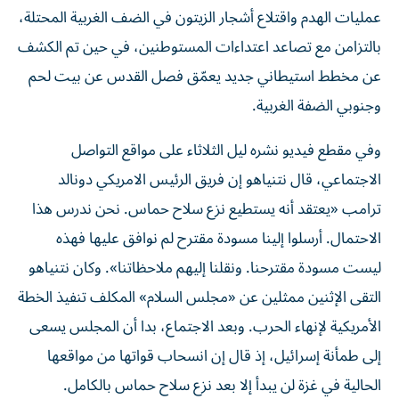
عمليات الهدم واقتلاع أشجار الزيتون في الضف الغربية المحتلة،
بالتزامن مع تصاعد اعتداءات المستوطنين، في حين تم الكشف
عن مخطط استيطاني جديد يعمّق فصل القدس عن بيت لحم
وجنوبي الضفة الغربية.
وفي مقطع فيديو نشره ليل الثلاثاء على مواقع التواصل
الاجتماعي، قال نتنياهو إن فريق الرئيس الامريكي دونالد
ترامب «يعتقد أنه يستطيع نزع سلاح حماس. نحن ندرس هذا
الاحتمال. أرسلوا إلينا مسودة مقترح لم نوافق عليها فهذه
ليست مسودة مقترحنا. ونقلنا إليهم ملاحظاتنا». وكان نتنياهو
التقى الإثنين ممثلين عن «مجلس السلام» المكلف تنفيذ الخطة
الأمريكية لإنهاء الحرب. وبعد الاجتماع، بدا أن المجلس يسعى
إلى طمأنة إسرائيل، إذ قال إن انسحاب قواتها من مواقعها
الحالية في غزة لن يبدأ إلا بعد نزع سلاح حماس بالكامل.