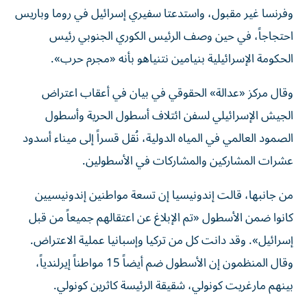
وفرنسا غير مقبول، واستدعتا سفيري إسرائيل في روما وباريس
احتجاجاً، في حين وصف الرئيس الكوري الجنوبي رئيس
الحكومة الإسرائيلية بنيامين نتنياهو بأنه «مجرم حرب».
وقال مركز «عدالة» الحقوقي في بيان في أعقاب اعتراض
الجيش الإسرائيلي لسفن ائتلاف أسطول الحرية وأسطول
الصمود العالمي في المياه الدولية، نُقل قسراً إلى ميناء أسدود
عشرات المشاركين والمشاركات في الأسطولين.
من جانبها، قالت إندونيسيا إن تسعة مواطنين إندونيسيين
كانوا ضمن الأسطول «تم الإبلاغ عن اعتقالهم جميعاً من قبل
إسرائيل». وقد دانت كل من تركيا وإسبانيا عملية الاعتراض.
وقال المنظمون إن الأسطول ضم أيضاً 15 مواطناً إيرلندياً،
بينهم مارغريت كونولي، شقيقة الرئيسة كاثرين كونولي.