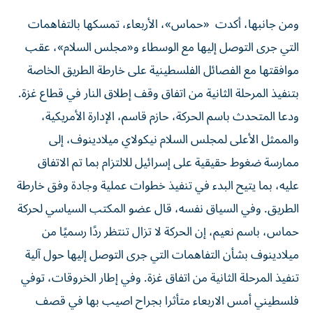
ومن جانبها، أكدت «حماس»، الأربعاء، تمسكها بالتفاهمات
التي جرى التوصل إليها مع الوسطاء و«مجلس السلام»، عقب
موافقتها مع الفصائل الفلسطينية على خارطة الطريق الخاصة
بتنفيذ المرحلة الثانية من اتفاق وقف إطلاق النار في قطاع غزة.
ودعا المتحدث باسم الحركة، حازم قاسم، الإدارة الأمريكية،
والممثل الأعلى لمجلس السلام نيكولاي ميلادينوف، إلى
ممارسة ضغوط حقيقية على إسرائيل للالتزام بما تم الاتفاق
عليه، بما يتيح البدء في تنفيذ خطوات عملية وجادة وفق خارطة
الطريق. وفي السياق نفسه، قال عضو المكتب السياسي لحركة
حماس، باسم نعيم، إن الحركة لا تزال تنتظر ردًا رسميًا من
ميلادينوف بشأن التفاهمات التي جرى التوصل إليها حول آلية
تنفيذ المرحلة الثانية من اتفاق غزة. وفي إطار الخروقات، توفي
فلسطيني أمس الاربعاء متأثرا بجراح اصيب بها في قصف