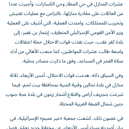
عشرات المنازل في حي المطار وحي الكسارات، وأجبرت عددا
من العائلات على مغادرة منازلها، بالتزامن مع عمليات تفتيش
وتخريب للممتلكات. وامتدت العملية، التي أشرف على العملية
وزير الأمن القومي الإسرائيلي المتطرف، إيتمار بن غفير، إلى
بلدة كفر عقب، حيث نفذت قوات الاحتلال حملة اعتقالات
واسعة طالت عشرات المواطنين، كما منعت الأهالي من أداء
صلاة الفجر في المساجد، وفق ما ذكرت مصادر محلية.
وفي السياق ذاته، هدمت قوات الاحتلال، أمس الأربعاء، ثلاثة
منازل في بلدة نحالين وقرية المنية بمحافظة بيت لحم، فيما
شرعت بتجريف أراض واقتلاع أشجار زيتون في بلدة عجة جنوب
جنين شمال الضفة الغربية المحتلة.
في غضون ذلك، كشفت جمعية «عير عميم» الإسرائيلية، في
بيان أصدرته مساء أمس الأربعاء، عن مخطط جديد يعمّق فصل