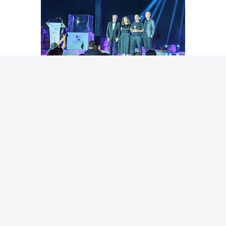
جانب من حفل ختام المهرجان
وضمن المسابقة نفسها، حصل محمد رشاد على جائزة أفضل
سيناريو أول عن الفيلم المصري «المستعمرة»، وآية بلاغا جائزة
أفضل ممثلة رئيسية لأول مرة عن الفيلم التونسي «وين ياخذنا
الريح»، والفيلم العراقي «مملكة القصب» جائزة لجنة التحكيم
الخاصة.
ومنحت لجنة تحكيم مسابقة الأفلام الوثائقية العربية الفيلم
السوري «الجانب الآخر من الشمس» لمخرجه توفيق صابوني