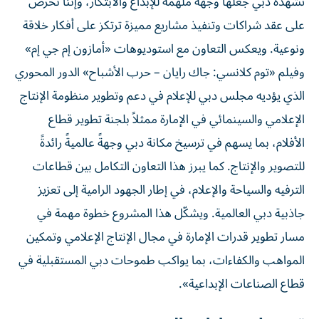
تشهده دبي جعلها وجهة ملهمة للإبداع والابتكار، وإننا نحرص
على عقد شراكات وتنفيذ مشاريع مميزة ترتكز على أفكار خلاقة
ونوعية. ويعكس التعاون مع استوديوهات «أمازون إم جي إم»
وفيلم «توم كلانسي: جاك رايان – حرب الأشباح» الدور المحوري
الذي يؤديه مجلس دبي للإعلام في دعم وتطوير منظومة الإنتاج
الإعلامي والسينمائي في الإمارة ممثلاً بلجنة تطوير قطاع
الأفلام، بما يسهم في ترسيخ مكانة دبي وجهةً عالميةً رائدةً
للتصوير والإنتاج. كما يبرز هذا التعاون التكامل بين قطاعات
الترفيه والسياحة والإعلام، في إطار الجهود الرامية إلى تعزيز
جاذبية دبي العالمية. ويشكّل هذا المشروع خطوة مهمة في
مسار تطوير قدرات الإمارة في مجال الإنتاج الإعلامي وتمكين
المواهب والكفاءات، بما يواكب طموحات دبي المستقبلية في
قطاع الصناعات الإبداعية».