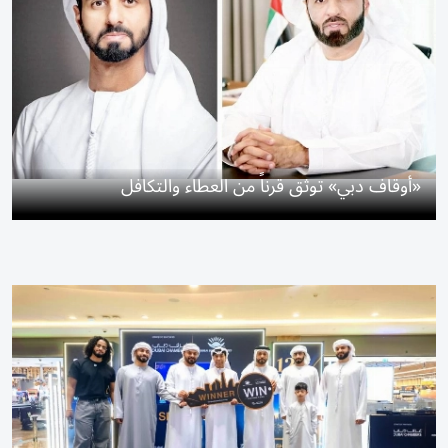
«أوقاف دبي» توثق قرناً من العطاء والتكافل