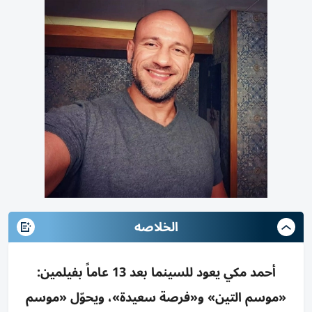
الخلاصه
أحمد مكي يعود للسينما بعد 13 عاماً بفيلمين:
«موسم التين» و«فرصة سعيدة»، ويحوّل «موسم