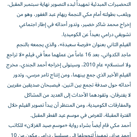
التحضيرات المبدئية تمهيداً لبدء التصوير نهاية سبتمبر المقبل،
ويلعب بطولته أمام مكي النجمة ريهام عبد الغفور، وهو من
إخراج محمد شاكر خضير، وتدور أحداثه في إطار اجتماعي
تشويقي درامي بعيداً عن الكوميديا.
الفيلم الثاني بعنوان «فرصة سعيدة»، والذي يجمعه بالنجم
ماجد الكدواني، بعد 16 عاماً من عملهما معاً في فيلم «لا تراجع
ولا استسلام» عام 2010، وسيتولى إخراجه أحمد الجندي، مخرج
الفيلم الأخير الذي جمع بينهما، ومن إنتاج تامر مرسي، وتدور
أحداثه حول صدفة تجمع بين اثنين، فيصبحان صديقين مقربين
لا يفترقان، وتقودهما الأحداث إلى العديد من المشاكل
والمفارقات الكوميدية، ومن المنتظر أن يبدأ تصوير الفيلم خلال
الفترة المقبلة، للعرض في موسم عيد الفطر المقبل.
أحمد مكي قام أيضاً بشراء رواية «موسم صيد الغزلان» للكاتب
أحمد مراد، تمهيداً لتحويلها إلى مسلسل درامي مكون من 10