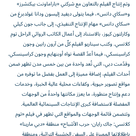
وتم إنتاج الفيلم بالتعاون مع شركتي «باراماونت بيكتشرز»
و«سكاي دانس»، فيما يتولى ديفيد إليسون ودانا غولدبرغ من
«سكاي دانس» مهام الإنتاج التنفيذي، إلى جانب جون كيلي
وكارلتون كيوز، بالاستناد إلى أعمال الكاتب الروائي الراحل توم
كلانسي. وكتب سيناريو الفيلم كلٌ من آرون رابين وجون
كراسينسكي، فيما أعدّ القصة نواه أوبنهايم وجون كراسينسكي.
وقدّمت دبي، التي تُعد واحدة من بين خمس مدن تظهر ضمن
أحداث الفيلم، إضافة مميزة إلى العمل بفضل ما توفره من
مواقع تصوير حيوية، وكفاءات محلية عالية الخبرة، وخدمات
دعم وإنتاج متطورة، ما يعزز مكانتها واحدةً من الوجهات
المفضلة لاستضافة كبرى الإنتاجات السينمائية العالمية.
وتتضمن قائمة الوجهات والمواقع التي تظهر في فيلم «توم
كلانسي: جاك رايان- حرب الأشباح» منطقة «دبي مارينا»
بإطلالاتها المميزة على السفن الخشبية التراثية، ومنطقة