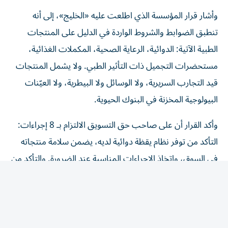
وأشار قرار المؤسسة الذي اطلعت عليه «الخليج»، إلى أنه
تنطبق الضوابط والشروط الواردة في الدليل على المنتجات
الطبية الآتية: الدوائية، الرعاية الصحية، المكملات الغذائية،
مستحضرات التجميل ذات التأثير الطبي. ولا يشمل المنتجات
قيد التجارب السريرية، ولا الوسائل ولا البيطرية، ولا العيّنات
البيولوجية المخزنة في البنوك الحيوية.
وأكد القرار أن على صاحب حق التسويق الالتزام بـ 8 إجراءات:
التأكد من توفر نظام يقظة دوائية لديه، يضمن سلامة منتجاته
في السوق، واتخاذ الإجراءات المناسبة عند الضرورة. والتأكد من
أن جميع المعلومات المرتبطة بتوازن المنافع والمخاطر للمنتج
الطبي، تُبلّغ إلى الوحدة التنظيمية، وفق الضوابط والشروط
الواردة في الدليل. وإنشاء نظام لجمع التقارير المتعلقة بالآثار
المعاكسة المشتبه فيها الخاصة بمنتجاته المتداولة، وتسجيلها