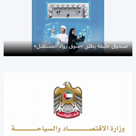
صندوق خليفة يطلق «سوق رواد المستقبل»