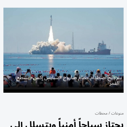
ترجيح اصطدام حطام صاروخ «سبايس إكس» بسطح
القمر
منوعات
/
محطات
يجتاز سياجاً أمنياً ويتسلل إلى