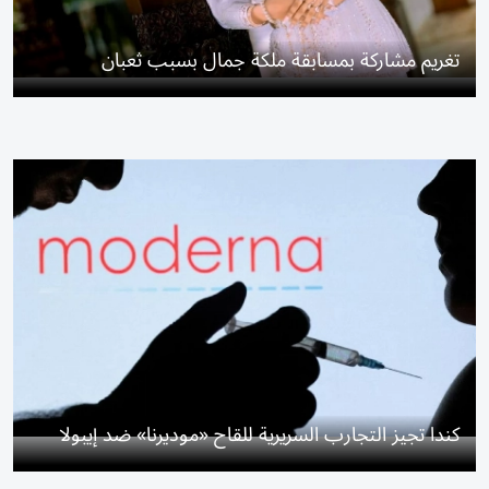
تغريم مشاركة بمسابقة ملكة جمال بسبب ثعبان
كندا تجيز التجارب السريرية للقاح «موديرنا» ضد إيبولا