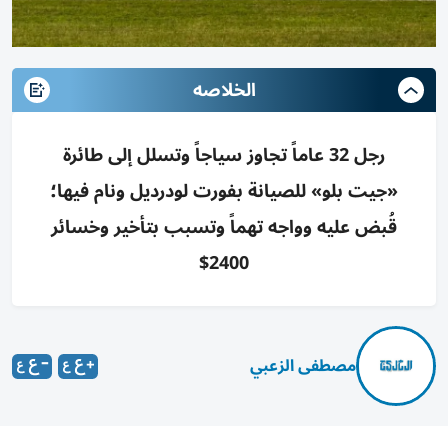
الخلاصه
رجل 32 عاماً تجاوز سياجاً وتسلل إلى طائرة
«جيت بلو» للصيانة بفورت لودرديل ونام فيها؛
قُبض عليه وواجه تهماً وتسبب بتأخير وخسائر
2400$
مصطفى الزعبي