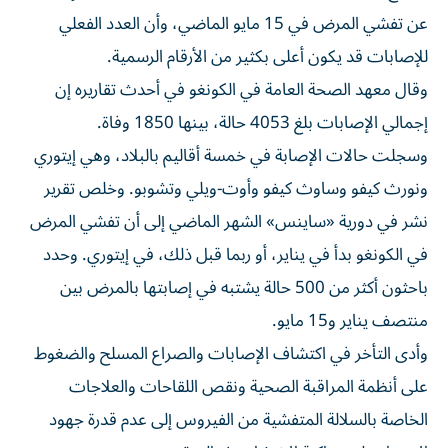
عن تفشي ‌المرض في 15 مايو الماضي، وأن العدد الفعلي
⁠للإصابات قد يكون أعلى بكثير من الأرقام الرسمية.
وقال معهد الصحة العامة في الكونغو في أحدث تقاريره إن
إجمالي الإصابات بلغ 4053 حالة، بينها 1850 وفاة.
وسجلت حالات الإصابة في خمسة ​أقاليم بالبلاد، وهي إيتوري
ونورث كيفو وساوث كيفو ‌وأوت-ويلي وتشوبو. وخلص تقرير
نشر في دورية «ساينس» الشهر الماضي إلى أن تفشي المرض
في الكونغو بدأ ⁠في يناير، أو ربما قبل ذلك، في إيتوري. وحدد
باحثون أكثر من 500 حالة يشتبه ​في إصابتها ‌بالمرض بين
منتصف يناير و15 مايو.
وأدى التأخر في اكتشاف الإصابات والصراع المسلح والضغوط
على أنظمة المراقبة الصحية ونقص اللقاحات والعلاجات
الخاصة ‌بالسلالة المتفشية من ‌الفيروس إلى عدم قدرة ⁠جهود
الاحتواء على مواكبة الانتشار هذه المرة.