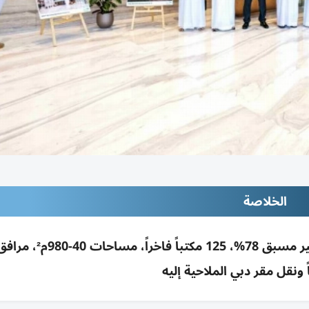
الخلاصة
افتتاح مركز الأعمال الملاحية 2 بـ160م درهم؛ تأجير مسبق 78%