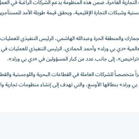
ات التجارية الفاخرة، ضمن هذه المنظومة يدعم الشركات الراغبة في العم
جستية وشبكات التجارة الإقليمية، ويحقق قيمة طويلة الأمد للمستأجري
مارك والمنطقة الحرة وعبدالله الهاشمي، الرئيس التنفيذي للعمليات ا
لمية «دي بي ورلد» وأحمد الحمادي، الرئيس التنفيذي للعمليات في 
ـ«تراخيص»، إلى جانب عدد من كبار المسؤولين في «دي بي ورلد».
ركزاً متخصصاً للشركات العاملة في القطاعات البحرية واللوجستية والق
ي بي ورلد» بنطاقها الأوسع، والتي تهدف إلى إنشاء منظومات تجارية وا