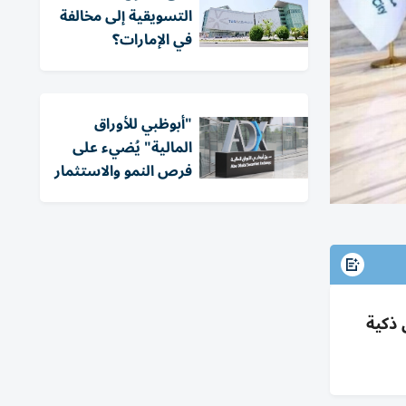
التسويقية إلى مخالفة
في الإمارات؟
"أبوظبي للأوراق
المالية" يُضيء على
فرص النمو والاستثمار
، 125 مكتباً فاخراً، مساحات 40-980م²، مرافق ذكية