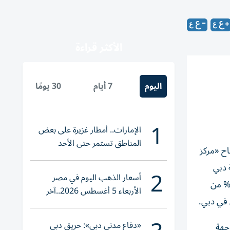
الأكثر قراءة
اليوم
7 أيام
30 يومًا
1
الإمارات.. أمطار غزيرة على بعض
المناطق تستمر حتى الأحد
اح «مركز
ظومة دبي
2
أسعار الذهب اليوم في مصر
رية والتجارية المتطورة، ويقع البرج الجديد في المنطقة التجارية في مدينة دبي الملاحية، وتم إنجازه خلال 20 شهراً، مع تأجير 78% من
الأربعاء 5 أغسطس 2026..آخر
 في دبي.
تحديث لعيار 21
«دفاع مدني دبي»: حريق دبي
ت على الواجهة