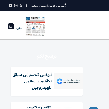
تسجيل الدخول
|
تسجيل حساب
دبي
--°
نرشح لكم
أبوظبي تنضم إلى سباق
الاقتصاد العالمي
للهيدروجين
«إعمار» تتصدر