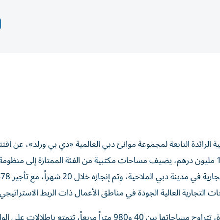
ية الرائدة التابعة لمجموعة موانئ دبي العالمية «دي بي ورلد»، عن افتت
الأعمال الملاحية 2» الجديد، وهو برج تجاري فاخر بقيمة 160 مليون درهم، يضيف مساحات مكتبية من الفئة الممتازة إلى من
البح
 التجارية العالية الجودة في مناطق الأعمال ذات الربط الاستراتيجي
ويضم مركز الأعمال الملاحية 125 وحدة مكتبية حصرية فاخرة، تتراوح مساحاتها بين 40 و980 متراً مربعاً، تتمتع بإطلالا