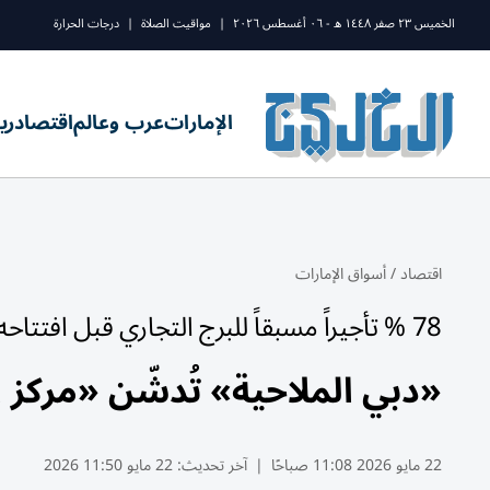
الخميس ٢٣ صفر ١٤٤٨ ه - ٠٦ أغسطس ٢٠٢٦
|
مواقيت الصلاة
|
درجات الحرارة
الإمارات
عرب وعالم
اقتصاد
ري
اقتصاد
/
أسواق الإمارات
78 % تأجيراً مسبقاً للبرج التجاري قبل افتتاحه
«دبي الملاحية» تُدشّن «مركز الأعمال 2» بـ160
22 مايو 2026 11:08 صباحًا
|
آخر تحديث:
22 مايو 11:50 2026