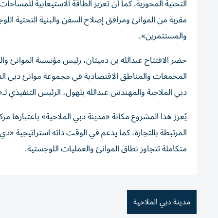
التحتية المحورية. كما أن تعزيز الطاقة الاستيعابية للمساح
مقربة من الموانئ ومرافق إصلاح السفن والبنية التحتية اللو
والمستثمرين».
حضر الافتتاح عبدالله بن دميثان، رئيس مؤسسة الموانئ والج
المجمعات والمناطق الاقتصادية في مجموعة موانئ دبي العا
دبي الملاحية والمهندس عبدالله بلهول، الرئيس التنفيذي ل
يُعزز هذا المشروع مكانة «مدينة دبي الملاحية» باعتبارها م
المرتبطة بالتجارة، كما يدعم في الوقت ذاته استراتيجية «د
متكاملة تتجاوز نطاق الموانئ والعمليات اللوجستية.
مدينة دبي الملاحية