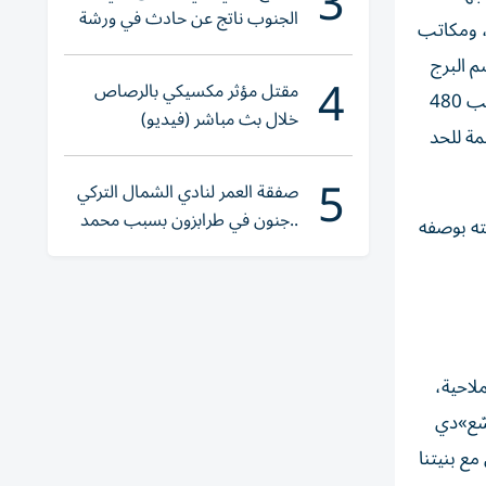
3
الجنوب ناتج عن حادث في ورشة
، ومكاتب
ولا إصابات
 البرج
4
مقتل مؤثر مكسيكي بالرصاص
طابقاً مخصصاً للصحة والرفاهية يشمل صالة رياضية ومرافق ترفيهية ومنافذ للبيع بالتجزئة ومساحات للمطاعم والمقاهي؛ إلى جانب 480
خلال بث مباشر (فيديو)
مة للحد
5
صفقة العمر لنادي الشمال التركي
..جنون في طرابزون بسبب محمد
ً، إلى «مركز الأعمال البحرية 2»، ليُرسّخ مكانته بوصفه
صلاح
لاحية،
سّع»دي
ع بنيتنا