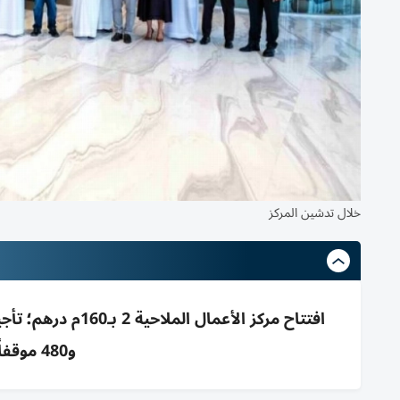
خلال تدشين المركز
و480 موقفاً ونقل مقر دبي الملاحية إليه