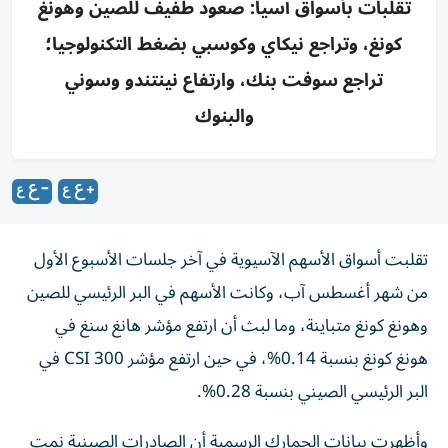
تقلبات بأسواق آسيا: صعود طفيف للصين وهونغ
كونغ، وتراجع نيكاي وكوسبي بضغط التكنولوجيا؛
تراجع سوفت بنك، وارتفاع نينتندو وسوني
والبنوك
تقلبت أسواق الأسهم الآسيوية في آخر جلسات الأسبوع الأول
من شهر أغسطس آب، وكانت الأسهم في البر الرئيسي للصين
وهونغ كونغ متباينة، وما لبث أن ارتفع مؤشر هانغ سنغ في
هونغ كونغ بنسبة 0.14%، في حين ارتفع مؤشر CSI 300 في
البر الرئيسي الصيني بنسبة 0.28%.
وأظهرت بيانات الجمارك الرسمية أن الصادرات الصينية نمت