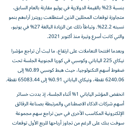
بنسبة 23% بالقيمة الدولارية في يوليو مقارنة بالعام السابق،
متجاوزة توقعات المحللين الذين استطلعت رويترز آراءهم بنمو
نسبته 22.2%. وتباطأ ذلك عن الزيادة البالغة 27% في يونيو،
والتي كانت أسرع وتيرة منذ أكتوبر 2021.
وبعدما افتتحا التعاملات على ارتفاع، ما لبث أن تراجع مؤشرا
نيكاي 225 الياباني وكوسبي في كوريا الجنوبية الجلسة تحت
ضغوط أسهم التكنولوجيا، حيث هبط كوسبي 0.89% إلى
6240.06 نقطة، ونيكاي الياباني 0.91% إلى 65083.44 نقطة.
انخفض المؤشر الياباني 1% أثناء الجلسة، إذ بددت خسائر
أسهم شركات الذكاء الاصطناعي ‌والمرتبطة بصناعة الرقائق
الإلكترونية المكاسب الأخرى في حين تراجع ​سهم مجموعة
⁠سوفت بنك على الرغم من تجاوز ‌أرباحها للربع الأول توقعات