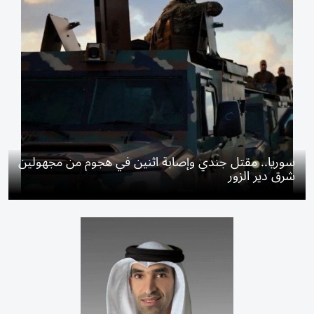
سوريا.. مقتل جندي وإصابة اثنين في هجوم من مجهولين
شرق دير الزور