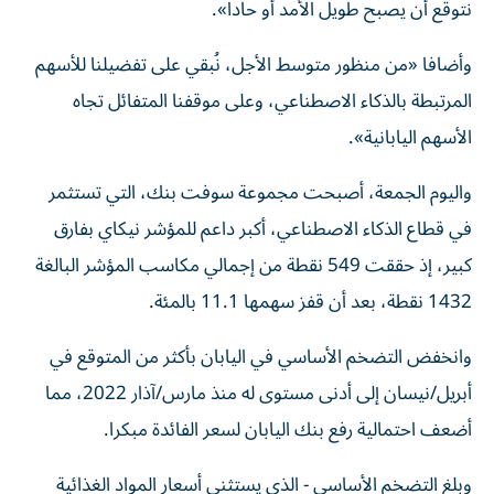
نتوقع أن يصبح طويل الأمد أو حادا».
وأضافا «من منظور متوسط الأجل، نُبقي ‌على تفضيلنا ‌للأسهم
المرتبطة بالذكاء الاصطناعي، وعلى ⁠موقفنا المتفائل تجاه
الأسهم اليابانية».
واليوم الجمعة، ‌أصبحت مجموعة سوفت بنك، التي تستثمر
في قطاع الذكاء الاصطناعي، أكبر داعم للمؤشر ⁠نيكاي بفارق
كبير، إذ حققت ​549 نقطة من إجمالي مكاسب المؤشر البالغة
1432 نقطة، بعد أن قفز سهمها 11.1 ⁠بالمئة.
وانخفض التضخم الأساسي في اليابان بأكثر من المتوقع في
أبريل/نيسان إلى أدنى مستوى له منذ مارس/آذار 2022، مما
أضعف احتمالية رفع بنك اليابان لسعر الفائدة مبكرا.
وبلغ التضخم الأساسي - الذي يستثني أسعار المواد الغذائية