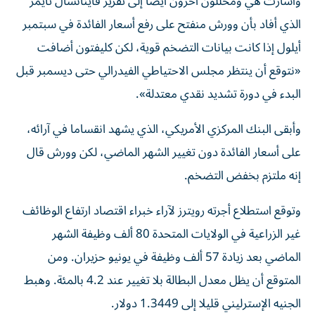
وأشارت ‌هي ومحللون آخرون أيضا إلى تقرير فاينانشال تايمز
الذي أفاد بأن وورش منفتح على رفع أسعار الفائدة في سبتمبر
أيلول إذا كانت بيانات التضخم قوية، لكن كليفتون أضافت
«نتوقع أن ‌ينتظر مجلس الاحتياطي الفيدرالي حتى ‌ديسمبر قبل
البدء في دورة تشديد ⁠نقدي معتدلة».
وأبقى البنك المركزي الأمريكي، الذي يشهد انقساما في آرائه،
على أسعار الفائدة ‌دون تغيير الشهر الماضي، لكن وورش قال
إنه ملتزم بخفض التضخم.
وتوقع استطلاع أجرته رويترز لآراء خبراء اقتصاد ارتفاع الوظائف
غير الزراعية في الولايات ⁠المتحدة 80 ألف وظيفة الشهر
الماضي بعد زيادة 57 ألف وظيفة ​في يونيو حزيران. ومن
المتوقع أن يظل معدل البطالة بلا تغيير عند 4.2 بالمئة. وهبط
الجنيه الإسترليني قليلا إلى 1.3449 دولار.