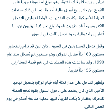
تريليون ين خلال تلك الفترة، وهو مبلغ تم تمويله جزئياً على
الأرجح من خلال بيع أوراق مالية أجنبية، بما في ذلك سندات
الخزانة الأمريكية. وكانت التقديرات الأولية لعمليتي التدخل
الأكثر وضوحاً قد أظهرت فجوة تبلغ نحو 1.6 تريليون ين، ما
أشار إلى احتمالية وجود تدخل ثالث في السوق.
وقبل تدخل المسؤولين في السوق، كان الين قد تراجع ليتجاوز
مستوى 160 ينّاً مقابل الدولار، وهو مستوى لم يُسجَّل منذ عام
1990. وقد ساعدت هذه العمليات في رفع قيمة العملة إلى
مستوى 155 ينّاً تقريباً.
ويُظهر التدخل على مدار ثلاثة أيام قيام الوزارة بتعديل نهجها
الأخير، الذي كان يعتمد على دخول السوق بقوة لدفع العملة
للتحرك بمقدار 5 ينّات تقريباً، تليها عملية متابعة أصغر في يوم
العمل التالي.