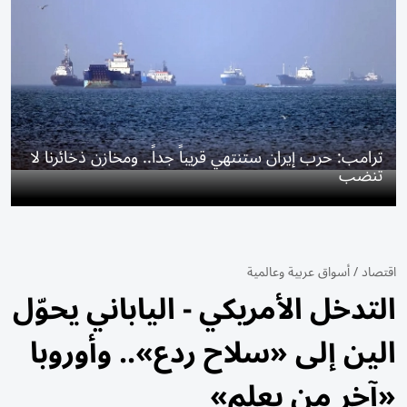
ترامب: حرب إيران ستنتهي قريباً جداً.. ومخازن ذخائرنا لا
تنضب
اقتصاد
/
أسواق عربية وعالمية
التدخل الأمريكي - الياباني يحوّل
الين إلى «سلاح ردع».. وأوروبا
«آخر من يعلم»