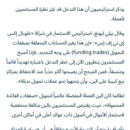
وذكر استراتيجيون أن هذا التدخل قد غيّر نظرة المستثمرين
للعملة.
وقال بيلي ليونغ، استراتيجي الاستثمار في شركة «غلوبال إكس
إي تي إف إس»: «إن هذا يغير الحسابات المتعلقة بصفقات
التمويل (funding trades) على وجه التحديد. فإذا أصبح
المستثمرون ينظرون الآن إلى خطر التدخل باعتباره تهديداً قائماً
ومنسقاً، فمن المرجح أن يصبحوا أكثر حذراً عند الاحتفاظ بمراكز
بيع كبيرة على الين، وأن يتجهوا نحو عملات تمويل بديلة».
لطالما كان الين العملة المفضلة عالمياً لتمويل «صفقات الفائدة
المحمولة»، حيث يقترض المستثمرون بالين بتكلفة منخفضة
لاستثمار الأموال في أصول ذات عوائد أعلى في أماكن أخرى.
وأضاف ليونغ أن النتيجة الأوسع نطاقاً هي أن «سياسة العملة