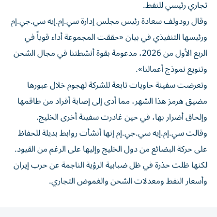
تجاري رئيسي للنفط.
وقال رودولف سعادة ​رئيس ‌مجلس إدارة سي.إم.إيه سي.جي.إم
ورئيسها التنفيذي في بيان «حققت المجموعة ‌أداء قوياً في
الربع الأول من 2026، مدعومة بقوة أنشطتنا في مجال الشحن
وتنويع نموذج أعمالنا».
وتعرضت سفينة حاويات تابعة للشركة لهجوم ‌خلال عبورها
‌مضيق هرمز هذا الشهر، مما ⁠أدى إلى إصابة أفراد من طاقمها
وإلحاق ‌أضرار بها، في حين غادرت سفينة أخرى الخليج.
وقالت سي.إم.إيه سي.جي.إم إنها أنشأت روابط بديلة للحفاظ
على حركة البضائع ⁠من دول الخليج وإليها على الرغم من ​القيود.
لكنها ظلت حذرة في ظل ضبابية الرؤية الناجمة عن حرب إيران
وأسعار النفط ومعدلات الشحن والغموض ⁠التجاري.