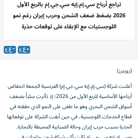
تراجع أرباح سي.إم.إيه سي.جي.إم بالربع الأول
2026 بضغط ضعف الشحن وحرب إيران رغم نمو
اللوجستيات مع الإبقاء على توقعات حذرة
(رويترز)
أعلنت شركة (سي.إم.إيه سي.جي.إم) الفرنسية الجمعة انخفاض
أرباحها الأساسية للربع الأول من 2026؛ إذ تأثرت سلباً بضعف
أسواق الشحن البحري ‌وهو ما طغى على النمو الذي حققته في
قطاع الخدمات ​اللوجستية، في ⁠حين أبقت الشركة على توقعاتها
الحذرة بسبب ‌حرب إيران وحالة الضبابية ‌المحيطة بالتجارة.
وسي.إم.إيه سي.جي.إم ثالث أكبر شركة شحن حاويات في