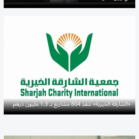
«الشارقة الخيرية» تنفذ 804 مشاريع بـ 1.3 مليون درهم