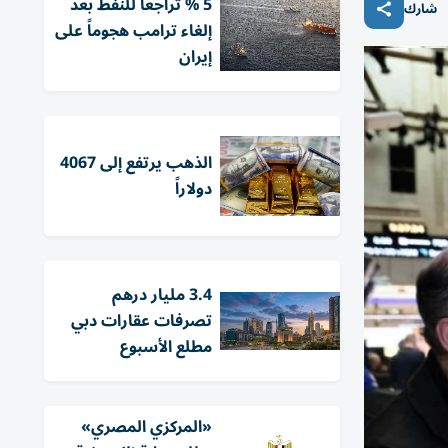
5 % تراجعاً للنفط بعد
شارك
إلغاء ترامب هجوماً على
إيران
الذهب يرتفع إلى 4067
دولاراً
3.4 مليار درهم
تصرفات عقارات دبي
مطلع الأسبوع
«المركزي المصري»