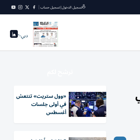
تسجيل الدخول
|
تسجيل حساب
دبي
--°
نرشح لكم
«وول ستريت» تنتعش
في أولى جلسات
أغسطس