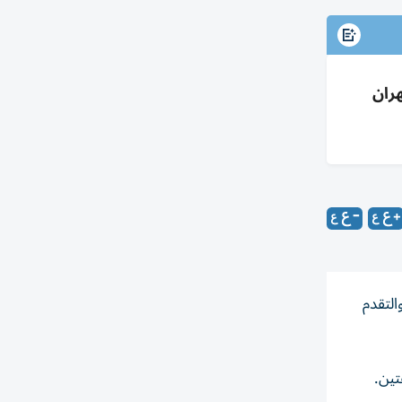
ران
التقدم