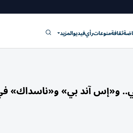
اضة
ثقافة
منوعات
رأي
فيديو
المزيد
ي.. و«إس آند بي» و«ناسداك» في