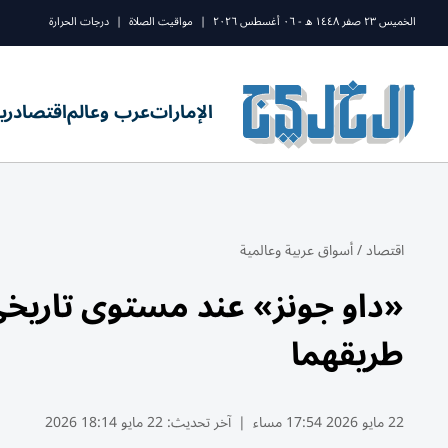
الخميس ٢٣ صفر ١٤٤٨ ه - ٠٦ أغسطس ٢٠٢٦
|
مواقيت الصلاة
|
درجات الحرارة
الإمارات
عرب وعالم
اقتصاد
ري
اقتصاد
/
أسواق عربية وعالمية
«داو جونز» عند مستوى تاريخ
طريقهما
22 مايو 2026 17:54 مساء
|
آخر تحديث:
22 مايو 18:14 2026