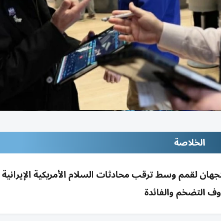
الخلاصة
توى قياسيا وS&P وناسداك يتجهان لقمم وسط ترقب محادثات السلام الأمريكية الإيرا
ف التضخم والفائدة