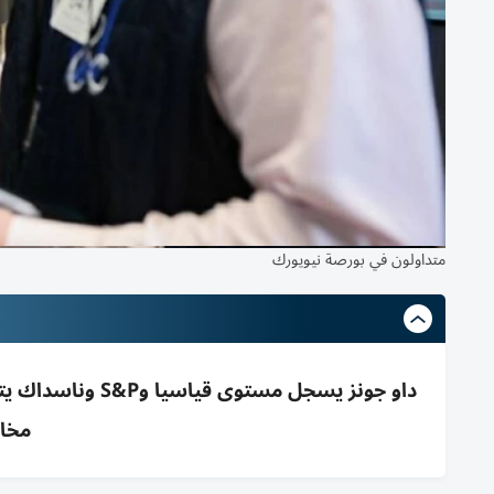
متداولون في بورصة نيويورك
داو جونز يسجل مس
مخاو