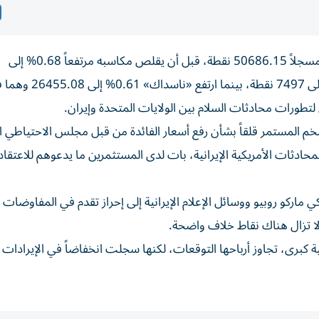
صعد مؤشر «داو جونز» إلى مستوى قياسي جديد، الجمعة، مسجلاً 50686.15 نقطة، قبل أن يقلص مكاسبه مرتفعاً 0.68% إلى
50630.04 نقطة. وزاد مؤشر «إس آند بي» بنسبة 0.69% إلى 7497 نقطة، بينما ارتفع «نا
ورات محادثات السلام بين الولايات المتحدة وإيران.
المستمر قلقاً بشأن رفع أسعار الفائدة من قبل مجلس الاحتياطي ال
المحادثات الأمريكية الإيرانية، بات لدى المستثمرين ما يدعوهم للاعتقاد
ماركو روبيو ووسائل الإعلام الإيرانية إلى إحراز تقدم في المفاوضات 
 لا تزال هناك نقاط خلاف واضحة.
برى، تجاوز أرباحها التوقعات، لكنها سجلت انخفاضاً في الإيرادات م