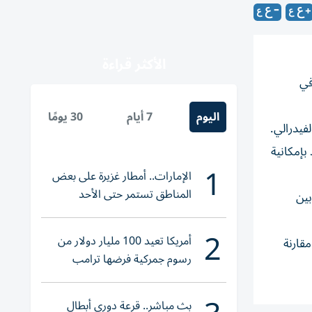
الأكثر قراءة
سداك» 0.61% إلى 26455.08 وهما في
اليوم
7 أيام
30 يومًا
فيدرالي.
 بإمكانية
1
الإمارات.. أمطار غزيرة على بعض
المناطق تستمر حتى الأحد
بين
2
أمريكا تعيد 100 مليار دولار من
قارنة
رسوم جمركية فرضها ترامب
بث مباشر.. قرعة دوري أبطال