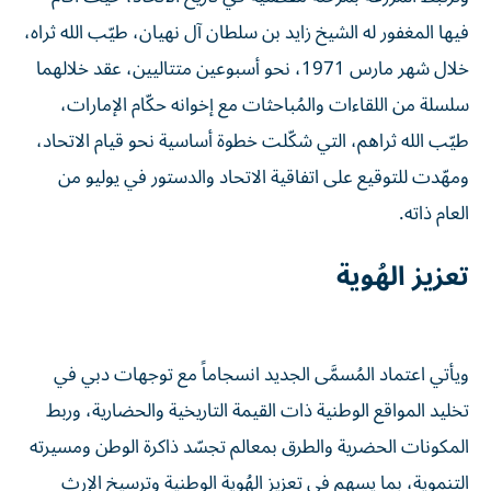
فيها المغفور له الشيخ زايد بن سلطان آل نهيان، طيّب الله ثراه،
خلال شهر مارس 1971، نحو أسبوعين متتاليين، عقد خلالهما
سلسلة من اللقاءات والمُباحثات مع إخوانه حكّام الإمارات،
طيّب الله ثراهم، التي شكّلت خطوة أساسية نحو قيام الاتحاد،
ومهّدت للتوقيع على اتفاقية الاتحاد والدستور في يوليو من
العام ذاته.
تعزيز الهُوية
ويأتي اعتماد المُسمَّى الجديد انسجاماً مع توجهات دبي في
تخليد المواقع الوطنية ذات القيمة التاريخية والحضارية، وربط
المكونات الحضرية والطرق بمعالم تجسّد ذاكرة الوطن ومسيرته
التنموية، بما يسهم في تعزيز الهُوية الوطنية وترسيخ الإرث