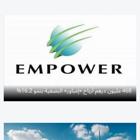
468 مليون درهم أرباح «إمباور» النصفية بنمو 16.2%