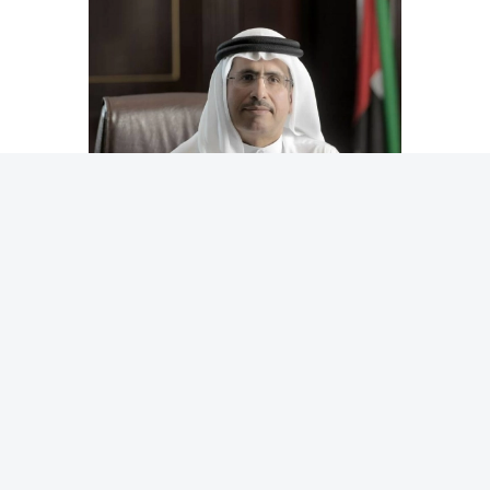
وأضاف الطاير: "انسجاماً مع الرؤية السديدة لسيدي صاحب
السمو الشيخ محمد بن راشد آل مكتوم، نائب رئيس الدولة