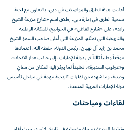
أعلنت هيئة الطرق والمواصلات في دبي، بالتعاون مع لجنة
تسمية الطرق في إمارة دبي، إطلاق اسم «شارع مزرعة الشيخ
زايد»، على «شارع الفاغي» في الخوانيج، للمكانة الوطنية
والتاريخية التي تمثّلها المزرعة التي أعلن صاحب السموّ الشيخ
محمد بن زايد آل نهيان، رئيس الدولة، حفظه الله، اعتمادها
موقعاً وطنياً ثالثاً في دولة الإمارات، إلى جانب «دار الاتحاد»،
و«عرقوب السديرة»، تخليداً لما يرمُز إليه المكان من معانٍ
وطنية، وما شهده من لقاءات تاريخية مهمة في مراحل تأسيس
دولة الإمارات العربية المتحدة.
لقاءات ومباحثات
وترتبط المزرعة بمرحلة مفصلية في تاريخ الاتحاد، حيث أقام