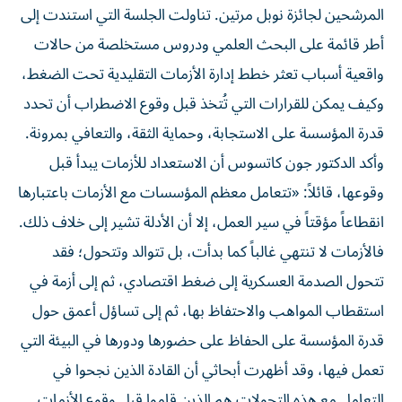
المرشحين لجائزة نوبل مرتين. تناولت الجلسة التي استندت إلى
أطر قائمة على البحث العلمي ودروس مستخلصة من حالات
واقعية أسباب تعثر خطط إدارة الأزمات التقليدية تحت الضغط،
وكيف يمكن للقرارات التي تُتخذ قبل وقوع الاضطراب أن تحدد
قدرة المؤسسة على الاستجابة، وحماية الثقة، والتعافي بمرونة.
وأكد الدكتور جون كاتسوس أن الاستعداد للأزمات يبدأ قبل
وقوعها، قائلاً: «تتعامل معظم المؤسسات مع الأزمات باعتبارها
انقطاعاً مؤقتاً في سير العمل، إلا أن الأدلة تشير إلى خلاف ذلك.
فالأزمات لا تنتهي غالباً كما بدأت، بل تتوالد وتتحول؛ فقد
تتحول الصدمة العسكرية إلى ضغط اقتصادي، ثم إلى أزمة في
استقطاب المواهب والاحتفاظ بها، ثم إلى تساؤل أعمق حول
قدرة المؤسسة على الحفاظ على حضورها ودورها في البيئة التي
تعمل فيها، وقد أظهرت أبحاثي أن القادة الذين نجحوا في
التعامل مع هذه التحولات هم الذين قاموا قبل وقوع الأزمات