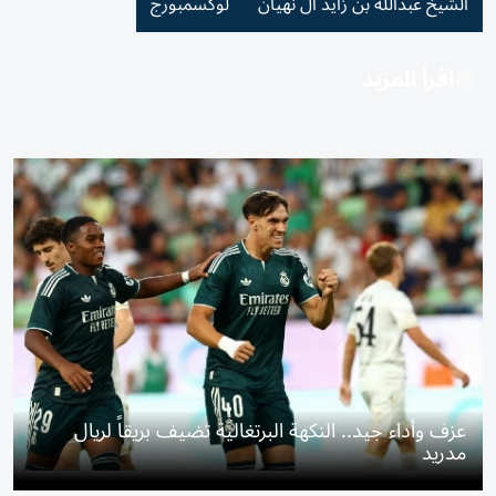
الشيخ عبدالله بن زايد آل نهيان
لوكسمبورج
اقرأ المزيد
عزف وأداء جيد.. النكهة البرتغالية تضيف بريقاً لريال
مدريد