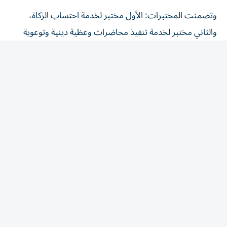
وتضمنت المختبرات: الأول مختبر لخدمة احتساب الزكاة،
والثاني مختبر لخدمة تنفيذ محاضرات وعظية دينية وتوعوية
للمجتمع، والثالث مختبر لخدمة بلاغ صيانة ونظافة المساجد أو
مركز تحفيظ، وقد ناقشت العديد من المحاور التي أكدت
جميعها ضرورة ترسيخ نهج الابتكار المؤسسي، وتعزيز ثقافة
التصميم المشترك مع الشركاء والمتعاملين، بما يسهم في
تطوير خدمات استباقية ومرنة تلبي التطلعات.
وقد شهدت المختبرات تفاعلاً مميزاً من المشاركين، الذين
أسهموا بأفكار ومقترحات نوعية تعزز تطوير الخدمات، وترسم
ملامح مستقبل أكثر ابتكاراً لخدمات الهيئة.
المقالة التالية