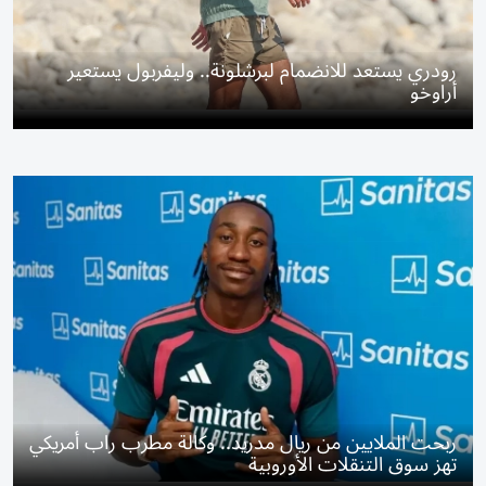
رودري يستعد للانضمام لبرشلونة.. وليفربول يستعير
أراوخو
ربحت الملايين من ريال مدريد.. وكالة مطرب راب أمريكي
تهز سوق التنقلات الأوروبية