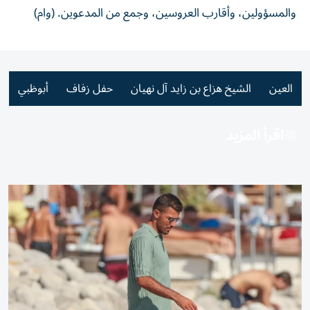
والمسؤولين، وأقارب العروسين، وجمع من المدعوين. (وام)
العين
الشيخ هزاع بن زايد آل نهيان
حفل زفاف
أبوظبي
اقرأ المزيد