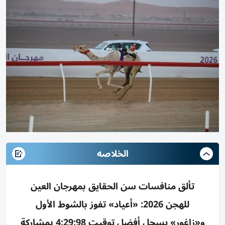
الخلاصه
تألق منافسات سن الحقايق بمهرجان العين
للهجن 2026: «أعياد» تفوز بالشوط الأول
و«زاغور» يسجل أفضل توقيت 4:29:98 بمشاركة