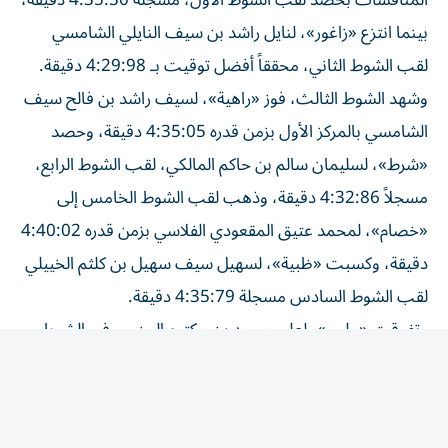
بينما انتزع «زاغور»، لنايل راشد بن سيف النايلي الشامسي
لقب الشوط الثاني، محققاً أفضل توقيت بـ 4:29:98 دقيقة.
وشهد الشوط الثالث، فوز «راهية»، لسيف راشد بن فالح سيف
الشامسي بالمركز الأول بزمن قدره 4:35:05 دقيقة، وحصد
«شرط»، لسليمان سالم بن حاكم المالكي، لقب الشوط الرابع،
مسجلاً 4:32:86 دقيقة، وذهب لقب الشوط الخامس إلى
«خصام»، لمحمد عتيق المقعودي الفلاسي بزمن قدره 4:40:02
دقيقة، وكسبت «ظبية»، لسهيل سيف سهيل بن كلثم الخييلي
لقب الشوط السادس مسجلة 4:35:79 دقيقة.
وتفوقت «ملبي»، لعلي محمد بن مكتوم الجنيبي في الشوط
السابع، محققة المركز الأول بزمن قدره 4:34:67 دقيقة،
وتصدرت «أمسية» لسعود سالم بن حمد العامري الشوط
الثامن، ونجحت «الروضة» لسعيد علي بن محمد سعيد
النعيمي في حصد لقب الشوط التاسع، وأحرز «أديب» لمطر