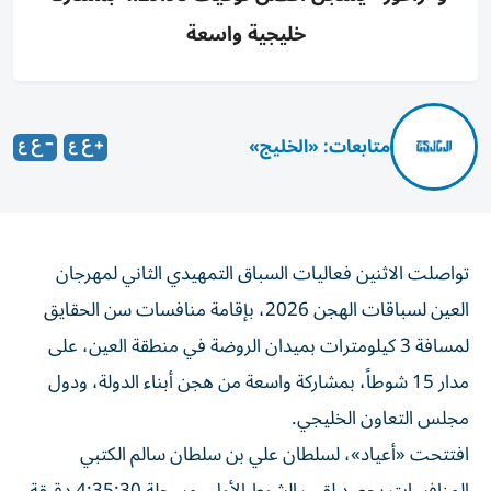
خليجية واسعة
متابعات: «الخليج»
تواصلت الاثنين فعاليات السباق التمهيدي الثاني لمهرجان
العين لسباقات الهجن 2026، بإقامة منافسات سن الحقايق
لمسافة 3 كيلومترات بميدان الروضة في منطقة العين، على
مدار 15 شوطاً، بمشاركة واسعة من هجن أبناء الدولة، ودول
مجلس التعاون الخليجي.
افتتحت «أعياد»، لسلطان علي بن سلطان سالم الكتبي
المنافسات بحصد لقب الشوط الأول، مسجلة 4:35:30 دقيقة،