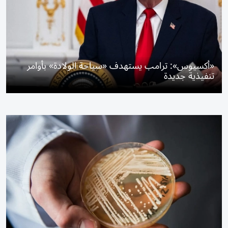
«أكسيوس»: ترامب يستهدف «سياحة الولادة» بأوامر
تنفيذية جديدة