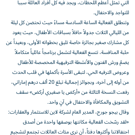
التي تمثل أعظم اللحظات، ويجد فيه كل أفراد العائلة سبباً
للتواجد والاحتفال.
وتنطلق الفعالية الساعة السادسة مساءً حيث تحتضن كل ليلة
من الليالي الثلاث جدولاً حافلاً بسباقات الأطفال، حيث يعود
كل مشارك صغير بجائزة خاصة تليق بخطواته الأولى، وبعيداً عن
حلبة المنافسة، تتسع الفعالية لتشمل برنامجاً عائلياً متكاملاً
يضمّ ورش الفنون والأنشطة الترفيهية المخصصة للأطفال
وعروض الترفيه الحي، لتبقى الأسرة بأكملها في قلب الحدث
من أوله إلى آخره، وبجوائز إجمالية تبلغ 20 ألف درهم إماراتي،
رفعت النسخة الثالثة من «أركض يا صغيري أركض» سقف
التشويق والمكافأة والاحتفال في آنٍ واحد.
وقال بيجو جورج، المدير العام لشركة لاين للاستثمار والعقارات:
«لقد رسّخت الفعالية مكانتها بوصفها واحدة من أصدق
احتفالاتنا وأكثرها دفئاً، أن نرى مئات العائلات تجتمع لتشجيع