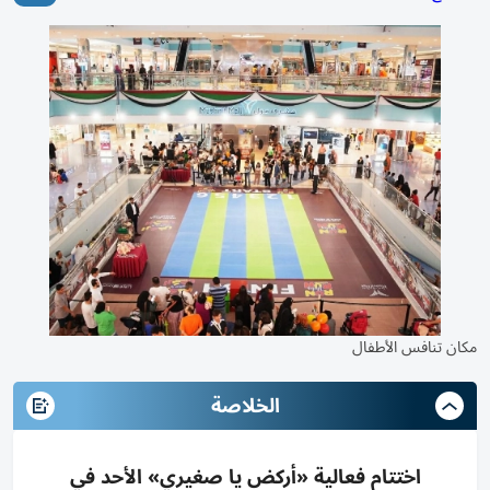
مكان تنافس الأطفال
الخلاصة
اختتام فعالية «أركض يا صغيري» الأحد في