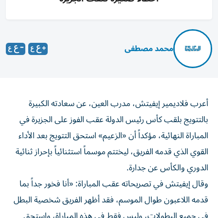
محمد مصطفى
أعرب فلاديمير إيفيتش، مدرب العين، عن سعادته الكبيرة
بالتتويج بلقب كأس رئيس الدولة عقب الفوز على الجزيرة في
المباراة النهائية، مؤكداً أن «الزعيم» استحق التتويج بعد الأداء
القوي الذي قدمه الفريق، ليختتم موسماً استثنائياً بإحراز ثنائية
الدوري والكأس عن جدارة.
وقال إيفيتش في تصريحاته عقب المباراة: «أنا فخور جداً بما
قدمه اللاعبون طوال الموسم، فقد أظهر الفريق شخصية البطل
في جميع البطولات، وليس فقط في هذه المباراة، واستحق