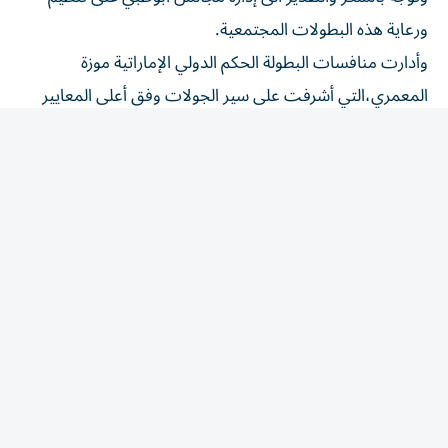
ورعاية هذه البطولات المجتمعية.
وأدارت منافسات البطولة الحكم الدولي الإماراتية موزة
المعمري،التي أشرفت على سير الجولات وفق أعلى المعايير
التحكيمية والتنظيمية،بما أسهم في نجاح المنافسات وخروجها
بصورة متميزة تعكس المستوى الاحترافي للتنظيم.
وتواصل بطولة مجلس الخبيصي نجاح سلسلة البطولات
المجتمعية التي تشمل مجالس المرخانية والعالية والخبيصي
والشويب،ضمن رؤية مجتمعيه تهدف إلى تحقيق الرعايه
المجتمعية وتوسيع قاعدة ممارسي الشطرنج وإتاحة الفرصة أمام
مختلف الفئات العمرية المواطنة للمشاركة في منافسات
رياضية وثقافية تعزز التواصل المجتمعي.
وتأتي هذه المبادرة للعام الثاني على التوالي ضمن الشراكة
الاستراتيجية بين نادي العين للشطرنج والألعاب الذهنية،
ومجالس أبوظبي،ومجلس أبوظبي الرياضي،استمرارًا للنجاح