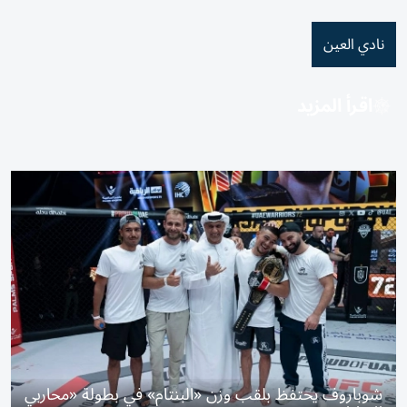
نادي العين
اقرأ المزيد
شوباروف يحتفظ بلقب وزن «البنتام» في بطولة «محاربي