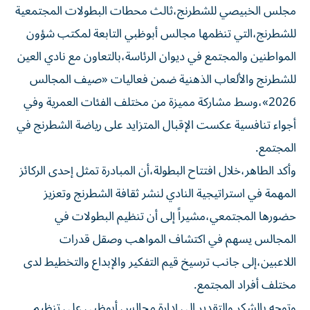
للشطرنج،التي تنظمها مجالس أبوظبي التابعة لمكتب شؤون
المواطنين والمجتمع في ديوان الرئاسة،بالتعاون مع نادي العين
للشطرنج والألعاب الذهنية ضمن فعاليات «صيف المجالس
2026»،وسط مشاركة مميزة من مختلف الفئات العمرية وفي
أجواء تنافسية عكست الإقبال المتزايد على رياضة الشطرنج في
المجتمع.
وأكد الطاهر،خلال افتتاح البطولة،أن المبادرة تمثل إحدى الركائز
المهمة في استراتيجية النادي لنشر ثقافة الشطرنج وتعزيز
حضورها المجتمعي،مشيراً إلى أن تنظيم البطولات في
المجالس يسهم في اكتشاف المواهب وصقل قدرات
اللاعبين،إلى جانب ترسيخ قيم التفكير والإبداع والتخطيط لدى
مختلف أفراد المجتمع.
وتوجه بالشكر والتقدير الى إدارة مجالس أبوظبي على تنظيم