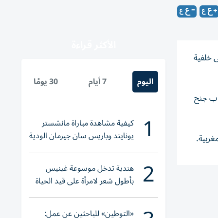
الأكثر قراءة
 خلفية
اليوم
7 أيام
30 يومًا
كاب جنح
1
كيفية مشاهدة مباراة مانشستر
يونايتد وباريس سان جيرمان الودية
غربية.
والقنوات الناقلة
2
هندية تدخل موسوعة غينيس
بأطول شعر لامرأة على قيد الحياة
«التوطين» للباحثين عن عمل: