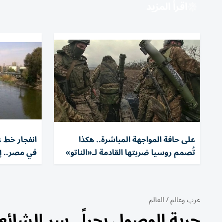
اقرأ المزيد
على حافة المواجهة المباشرة.. هكذا
انفجار خط غ
تُصمم روسيا ضربتها القادمة لـ«الناتو»
في مصر.. إغلاق 4 محطات مي
عرب وعالم
/
العالم
حرية الوصول بحراً.. سر الشا