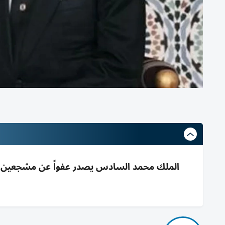
الملك محمد السادس يصدر عفواً عن مشجعين سنغ