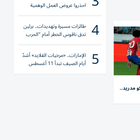
3
احذروا عروض العمل الوهمية
وتحققوا عبر «الباركود»
4
طائرات مسيرة وتهديدات.. برلين
تدق ناقوس الخطر أمام "الحرب
الهجينة"
5
الإمارات.. «مرخيات القلايد» أشدّ
أيام الصيف تبدأ 11 أغسطس
 مدريد..