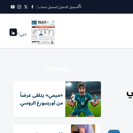
تسجيل الدخول
|
تسجيل حساب
دبي
--°
نرشح لكم
ي
«ميمي» يتلقى عرضاً
من أورينبورغ الروسي