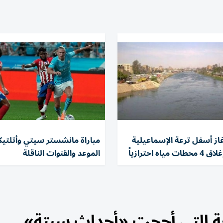
از أسفل ترعة الإسماعيلية
مباراة مانشستر سيتي وأتلتيكو
اه احترازياً
الموعد والقنوات الناقلة
ئعة التي أججت «أحداث سبتة»