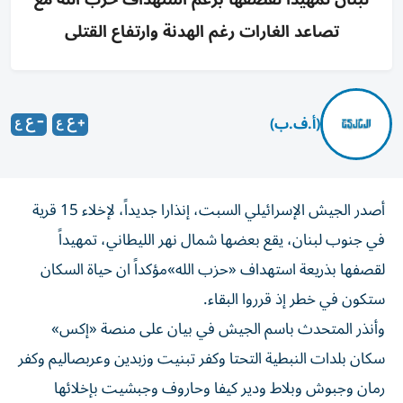
تصاعد الغارات رغم الهدنة وارتفاع القتلى
(أ.ف.ب)
أصدر الجيش الإسرائيلي السبت، إنذارا جديداً، لإخلاء 15 قرية
في جنوب لبنان، يقع بعضها شمال نهر الليطاني، تمهيداً
لقصفها بذريعة استهداف «حزب الله»مؤكداً ان حياة السكان
ستكون في خطر إذ قرروا البقاء.
وأنذر المتحدث باسم الجيش في بيان على منصة «إكس»
سكان بلدات النبطية التحتا وكفر تبنيت وزبدين وعربصاليم وكفر
رمان وجبوش وبلاط ودير كيفا وحاروف وجبشيت بإخلائها