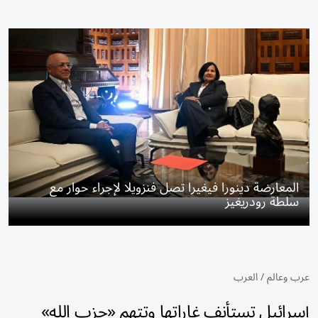
المعارضة دينورا فيغيرا تصل فنزويلا لإجراء حوار مع
سلطة رودريغيز
عرب وعالم
/
العرب
إسرائيل تستأنف غاراتها وتتهم «حزب الله»