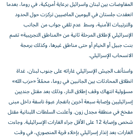
المفاوضات بين لبنان واسرائيل برعاية أمريكية، في روما، بعدما
انعقدت جلستان في اليومين الماضيين تركزت حول الحدود
والترتيبات الأمنية، وسط عدم تلقي جواب من الجانب
الإسرائيلي لإطلاق المرحلة ثانية من «المناطق التجريبية» تضم
بنت جبيل أو الخيام أو حتى مناطق غيرها، وكذلك برمجة
الانسحاب الإسرائيلي.
واستأنف الجيش الإسرائيلي غاراته على جنوب لبنان، غداة
انطلاق المحادثات بين الجانبين في روما، محمّلاً «حزب الله»
مسؤولية انتهاك وقف إطلاق النار، وذلك بعد مقتل جنديين
إسرائيليين وإصابة سبعة آخرين بانفجار عبوة ناسفة داخل مبنى
مفخخ في منطقة مجدل زون. وأعلنت السلطات اللبنانية مقتل
شخص وإصابة 12 على الأقل جراء الغارات الإسرائيلية. وجاءت
الغارات بعد إنذار إسرائيلي بإخلاء قرية المنصوري، في وقت