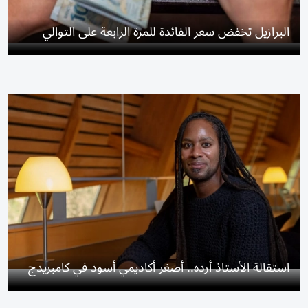
البرازيل تخفض سعر الفائدة للمرة الرابعة على التوالي
استقالة الأستاذ أرده.. أصغر أكاديمي أسود في كامبريدج