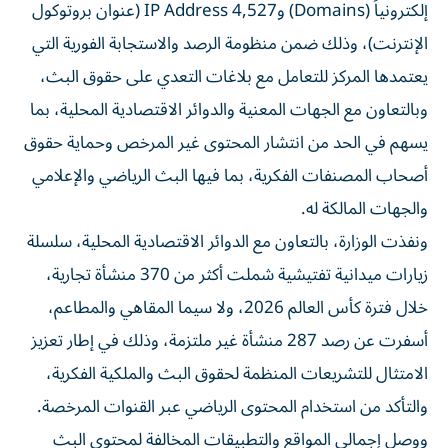
إلكترونياً (Domains) و4,527 IP Address (عنوان بروتوكول
الإنترنت)، وذلك ضمن منظومة الرصد والاستجابة الفورية التي
يعتمدها المركز للتعامل مع بلاغات التعدي على حقوق البث،
وبالتعاون مع الجهات المعنية والدوائر الاقتصادية المحلية، بما
يسهم في الحد من انتشار المحتوى غير المرخص وحماية حقوق
أصحاب المصنفات الفكرية، بما فيها البث الرياضي والإعلامي
والجهات المالكة له.
ونفذت الوزارة، بالتعاون مع الدوائر الاقتصادية المحلية، سلسلة
زيارات ميدانية تفتيشية شملت أكثر من 370 منشأة تجارية،
خلال فترة كأس العالم 2026، ولا سيما المقاهي والمطاعم،
أسفرت عن رصد 287 منشأة غير ملتزمة، وذلك في إطار تعزيز
الامتثال للتشريعات المنظمة لحقوق البث والملكية الفكرية،
والتأكد من استخدام المحتوى الرياضي عبر القنوات المرخصة.
ووصل إجمالي المواقع والتطبيقات المخالفة لمحتوى البث