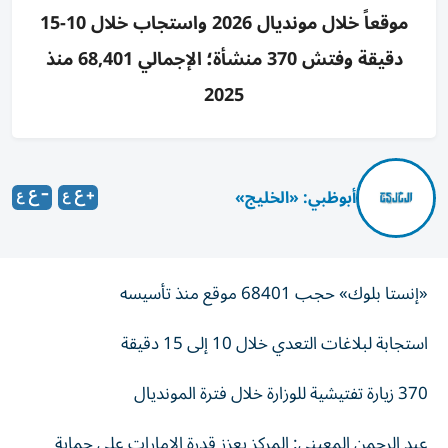
موقعاً خلال مونديال 2026 واستجاب خلال 10-15
دقيقة وفتش 370 منشأة؛ الإجمالي 68,401 منذ
2025
أبوظبي: «الخليج»
«إنستا بلوك» حجب 68401 موقع منذ تأسيسه
استجابة لبلاغات التعدي خلال 10 إلى 15 دقيقة
370 زيارة تفتيشية للوزارة خلال فترة المونديال
عبد الرحمن المعيني: المركز يعزز قدرة الإمارات على حماية