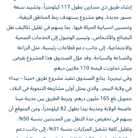
إنشاء طريق ذي مسارين بطول 117 كيلومتراً، وتشييد سبعة
جسور جديدة، وهو مشروع يستهدف ربط المناطق الريفية،
وتحسين انسيابية الحركة فيها، بما يسهم في تقليل تكاليف نقل
البضائع والأشخاص، وتيسير الوصول إلى الخدمات الصحية
والاجتماعية، إلى جانب دعم قطاعات رئيسية، مثل الزراعة
والصناعة والسياحة. وقد موّل الصندوق هذا المشروع بقرض
ميسّر تجاوزت قيمته 110 ملايين درهم.
وفي نيجيريا، يتابع الصندوق تنفيذ مشروع طريق «مينا – بيدا»
في ولاية النيجر، والذي يمثل أولى مشاريعه التنموية في البلاد،
بتمويل بلغ 165 مليون درهم. ويربط الطريق بين مدينة مينا
عاصمة الولاية ومدينة بيدا بطول 82 كيلومتراً، ومن المتوقع أن
يسهم في تخفيض مدة التنقل بين المدينتين بنسبة 50%،
وتقليل كلفة تشغيل المركبات بنسبة 31%، إلى جانب دعم