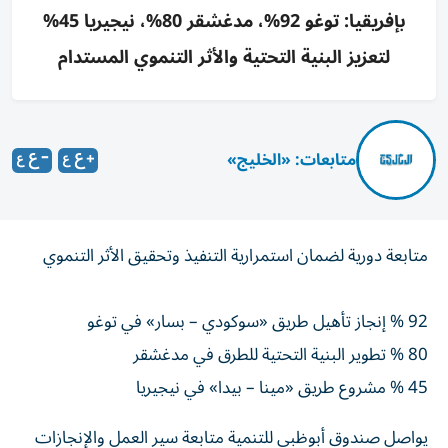
بإفريقيا: توغو 92%، مدغشقر 80%، نيجيريا 45%
لتعزيز البنية التحتية والأثر التنموي المستدام
متابعات: «الخليج»
متابعة دورية لضمان استمرارية التنفيذ وتحقيق الأثر التنموي
92 % إنجاز تأهيل طريق «سوكودي – بسار» في توغو
80 % تطوير البنية التحتية للطرق في مدغشقر
45 % مشروع طريق «مينا – بيدا» في نيجيريا
يواصل صندوق أبوظبي للتنمية متابعة سير العمل والإنجازات