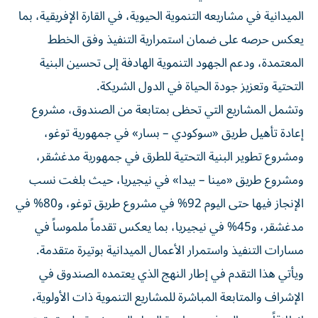
الميدانية في مشاريعه التنموية الحيوية، في القارة الإفريقية، بما
يعكس حرصه على ضمان استمرارية التنفيذ وفق الخطط
المعتمدة، ودعم الجهود التنموية الهادفة إلى تحسين البنية
التحتية وتعزيز جودة الحياة في الدول الشريكة.
وتشمل المشاريع التي تحظى بمتابعة من الصندوق، مشروع
إعادة تأهيل طريق «سوكودي – بسار» في جمهورية توغو،
ومشروع تطوير البنية التحتية للطرق في جمهورية مدغشقر،
ومشروع طريق «مينا – بيدا» في نيجيريا، حيث بلغت نسب
الإنجاز فيها حتى اليوم 92% في مشروع طريق توغو، و80% في
مدغشقر، و45% في نيجيريا، بما يعكس تقدماً ملموساً في
مسارات التنفيذ واستمرار الأعمال الميدانية بوتيرة متقدمة.
ويأتي هذا التقدم في إطار النهج الذي يعتمده الصندوق في
الإشراف والمتابعة المباشرة للمشاريع التنموية ذات الأولوية،