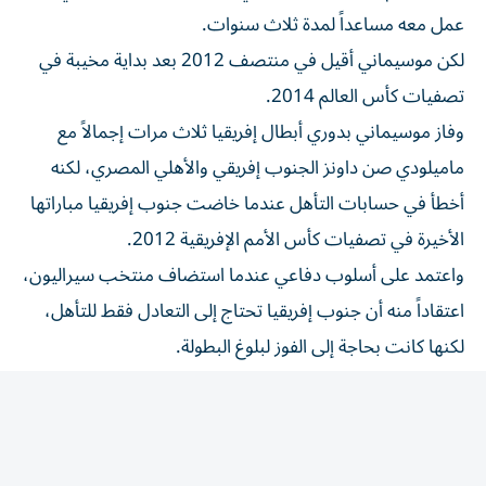
عمل معه مساعداً لمدة ثلاث سنوات.
لكن موسيماني أقيل في منتصف ⁠2012 بعد بداية مخيبة في
تصفيات كأس العالم 2014.
وفاز موسيماني بدوري أبطال إفريقيا ثلاث مرات إجمالاً مع
ماميلودي صن داونز الجنوب إفريقي والأهلي المصري، لكنه
أخطأ في حسابات التأهل عندما خاضت جنوب إفريقيا مباراتها
الأخيرة في تصفيات كأس الأمم الإفريقية 2012.
واعتمد على أسلوب ​دفاعي عندما استضاف منتخب سيراليون،
اعتقاداً منه أن جنوب إفريقيا ‌تحتاج إلى التعادل فقط للتأهل،
لكنها كانت بحاجة إلى الفوز لبلوغ البطولة.
واحتفل هو ولاعبوه بالرقص بعد المباراة قبل أن يتم إبلاغهم
بأنهم ⁠أساؤوا فهم اللوائح التي تمنح الأفضلية لنتائج المواجهات
المباشرة على فارق الأهداف.
وتجاوز موسيماني تلك الهفوة وقاد صن داونز إلى لقب دوري