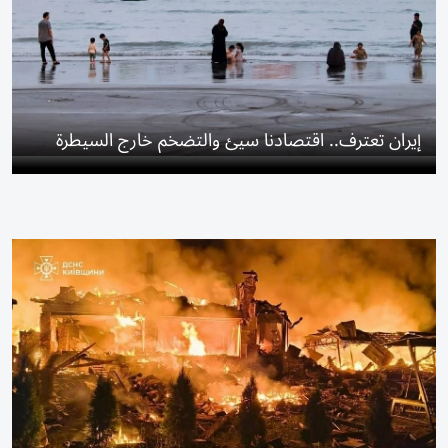
إيران تعترف.. اقتصادنا سيئ والتضخم خارج السيطرة