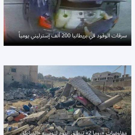
سرقات الوقود في بريطانيا 200 ألف إسترليني يومياً
مفاوضات «روما 2» تنطلق اليوم لتوسيع «المناطق