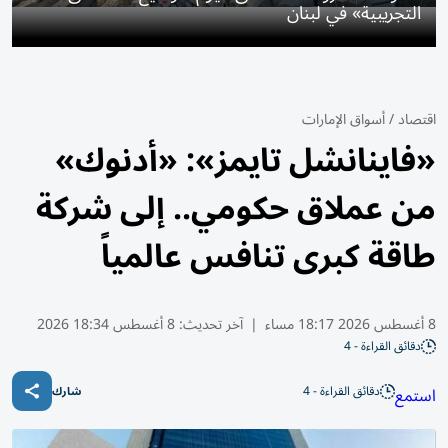
التجريبية» في لبنان
اقتصاد
/
أسواق الإمارات
«فاينانشل تايمز»: «أدنوك»
من عملاق حكومي.. إلى شركة
طاقة كبرى تنافس عالمياً
8 أغسطس 2026 18:17 مساء
|
آخر تحديث:
8 أغسطس 18:34 2026
دقائق القراءة - 4
دقائق القراءة - 4
استمع
شارك