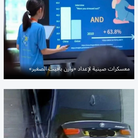
معسكرات صينية لإعداد «وارن بافيت الصغير»