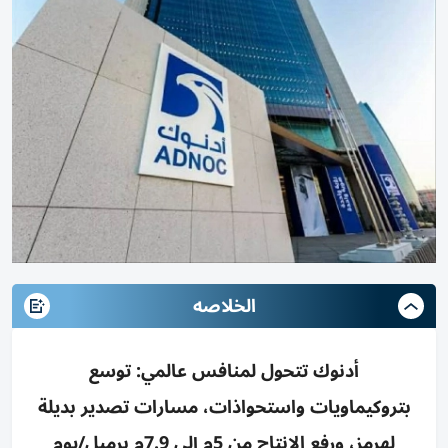
الخلاصه
أدنوك تتحول لمنافس عالمي: توسع
بتروكيماويات واستحواذات، مسارات تصدير بديلة
لهرمز، ورفع الإنتاج من 5م إلى 7.9م برميل/يوم