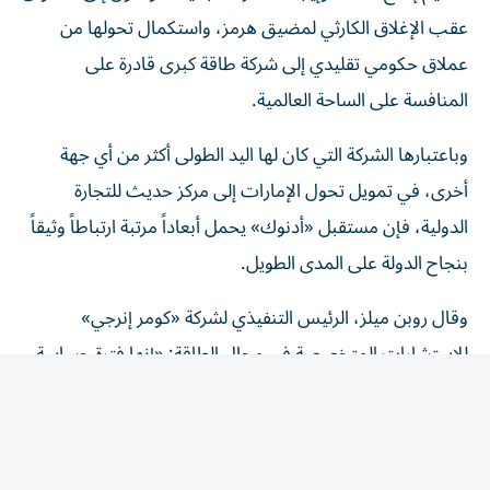
عقب الإغلاق الكارثي لمضيق هرمز، واستكمال تحولها من
عملاق حكومي تقليدي إلى شركة طاقة كبرى قادرة على
المنافسة على الساحة العالمية.
وباعتبارها الشركة التي كان لها اليد الطولى أكثر من أي جهة
أخرى، في تمويل تحول الإمارات إلى مركز حديث للتجارة
الدولية، فإن مستقبل «أدنوك» يحمل أبعاداً مرتبة ارتباطاً وثيقاً
بنجاح الدولة على المدى الطويل.
وقال روبن ميلز، الرئيس التنفيذي لشركة «كومر إنرجي»
للاستشارات المتخصصة في مجال الطاقة: «إنها فترة حساسة
جداً بالنسبة إلى أدنوك. إنها استمرار للتطور الذي كانت تسير
فيه، خلال السنوات الخمس أو الست الماضية، لكن الخطة
تسارعت وأصبحت أكثر جرأة».