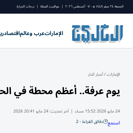
الجمعة ٢٤ صفر ١٤٤٨ ه - ٠٧ أغسطس ٢٠٢٦
|
مواقيت الصلاة
|
درجات الحرارة
الإمارات
عرب وعالم
اقتصاد
ري
الإمارات
/
أخبار الدار
يوم عرفة.. أعظم محطة في الح
24 مايو 2026 15:52 مساء
|
آخر تحديث:
24 مايو 20:41 2026
دقائق القراءة - 2
استمع