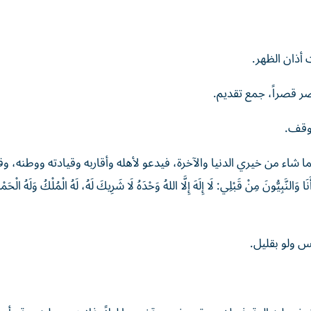
 أذان الظهر.
ر قصراً، جمع تقديم.
موقف.
ا شاء من خيري الدنيا والآخرة، فيدعو لأهله وأقاربه وقيادته ووطنه، و
وَالنَّبِيُّونَ مِنْ قَبْلِي: لَا إِلَهَ إِلَّا اللهُ وَحْدَهُ لَا شَرِيكَ لَهُ، لَهُ الْمُلْكُ وَلَهُ الْحَمْ
 ولو بقليل.