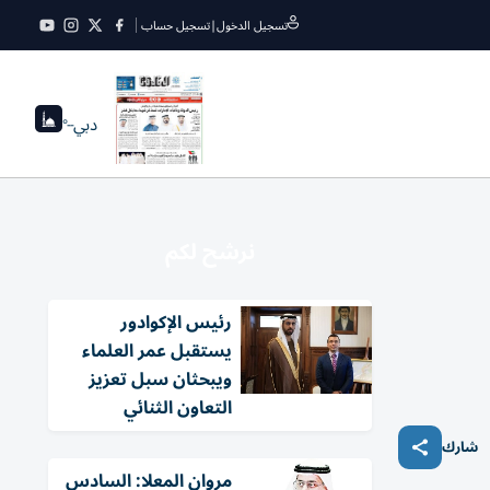
تسجيل الدخول
|
تسجيل حساب
دبي
--°
نرشح لكم
رئيس الإكوادور
يستقبل عمر العلماء
ويبحثان سبل تعزيز
التعاون الثنائي
شارك
مروان المعلا: السادس