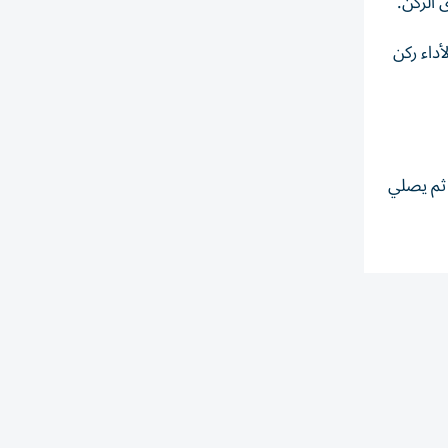
الركنَ.
داء ركن
 ثم يصلي