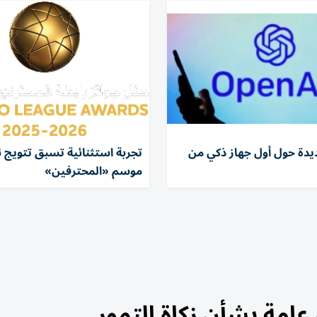
دة حول أول جهاز ذكي من
تجربة استثنائية تسبق تتويج ن
موسم «المحترفين»
عامة بشأن زكاة التمور