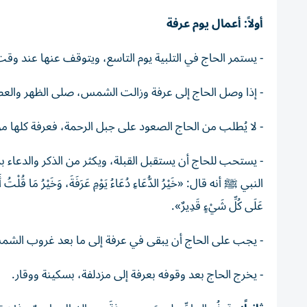
أولاً: أعمال يوم عرفة
- يستمر الحاج في التلبية يوم التاسع، ويتوقف عنها عند وقت
- إذا وصل الحاج إلى عرفة وزالت الشمس، صلى الظهر والعص
- لا يُطلب من الحاج الصعود على جبل الرحمة، فعرفة كلها 
- يستحب للحاج أن يستقبل القبلة، ويكثر من الذكر والدعاء بم
النبي
ﷺ
أنه قال: «خَيْرُ الدُّعَاءِ دُعَاءُ يَوْمِ عَرَفَةَ، وَخَيْرُ مَا قُلْتُ أَنَا 
عَلَى كُلِّ شَيْءٍ قَدِيرٌ».
- يجب على الحاج أن يبقى في عرفة إلى ما بعد غروب الشمس
- يخرج الحاج بعد وقوفه بعرفة إلى مزدلفة، بسكينة ووقار.