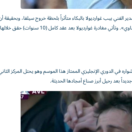
دير الفني بيب غوارديولا بالبكاء متأثراً بلحظة خروج سيلفا، وبحقيقة أ
المباراة تسدل الستار أيضاً على مسيرته الأسطورية مع «السماوي». وتأتي مغادرة غوارديولا بعد عقد كامل 
ره في الدوري الإنجليزي الممتاز هذا الموسم وهو يحتل المركز الثان