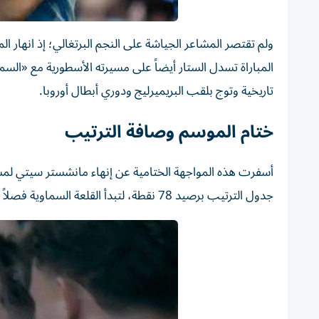
ولم تقتصر المشاعر الجياشة على النجم البرتغالي؛ إذ انهار الم
تاريخية وتوج بلقب البريميرليج ودوري أبطال أوروبا.
ختام الموسم وصافة الترتيب
أسفرت هذه المواجهة الختامية عن إنهاء مانشستر سيتي لمشوا
جدول الترتيب برصيد 78 نقطة، لتبدأ القلعة السماوية فصلاً جديداً بعد رحيل أبرز صناع أمجادها الحديثة.