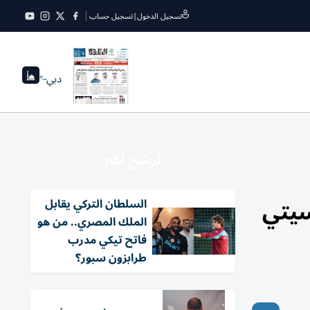
تسجيل الدخول
|
تسجيل حساب
دبي
--°
نرشح لكم
سيتي
السلطان التركي يقابل
الملك المصري.. من هو
فاتح تيكي مدرب
طرابزون سبور؟