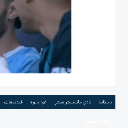
بريطانيا
نادي مانشستر سيتي
غوارديولا
فيديوهات
اقرأ المزيد