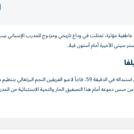
 عاطفية مؤثرة، تمثلت في وداع تاريخي ومزدوج للمدرب الإسباني بي
ستر سيتي الأخيرة أمام أستون فيلا.
فا
بدأ برناردو سيلفا اللقاء في التشكيلة الأساسية للسيتي، وقبل استبداله في الدقيقة 59، فاجأ لاعبو الفريقين النجم البرتغالي ب
من حبس دموعه أمام هذا التصفيق الحار والتحية الاستثنائية من المد