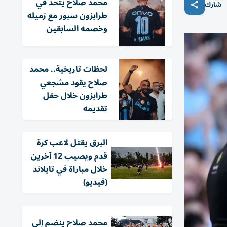
محمد صلاح يتحد في
شارك
طرابزون سبور مع زميله
وخصمه السابقين
لحظات تاريخية.. محمد
صلاح يقود مشجعي
طرابزون خلال حفل
تقديمه
البرق يقتل لاعب كرة
قدم ويصيب 12 آخرين
خلال مباراة في تايلاند
(فيديو)
محمد صلاح ينضم إلى