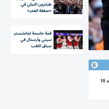
طرابزون التركي في
«صفقة العمر»
قمة حاسمة لمانشستر
سيتي وأرسنال في
سباق اللقب
دموع غوارديولا وسيلفا في وداعهما لمانشستر سيتي أمام أستون فيلا؛ ممر شرفي لسيلفا وبكاء غوارديولا بعد 10