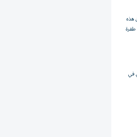
ن هذه
(10 سنوات) حقق خلالها طفرة
ي في