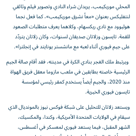
المحلي موريكيمب، يريدان شراء النادي وتصوير فيلم وثائقي
لنتفليكس بعنوان «معاً نشرق موريكيمب»، كما فعل نجما
هوليوود مع نادي ريكسهام، وكلاهما يعرف متطلبات الصعود
للقمة. تايسون وزلاتان صديقان لسنوات، وكان زلاتان يتردّد
على جيم فيوري أثناء لعبه مع مانشستر يونايتد في إنجلترا».
ويرتبط ملك الغجر بنادي الكرة في مدينته، فقد أقام صالة الجيم
الرئيسية خاصته بطابقين في ملعب مازوما معقل فريق الهواة
منذ 2020، والجيم أيضاً يستخدم كمقر رئيسي لمؤسسة
تايسون فيوري الخيرية.
ويستعد زلاتان للتحليل على شبكة فوكس نيوز بالمونديال الذي
سيقام في الولايات المتحدة الأمريكية، وكندا، والمكسيك،
الشهر المقبل، فيما يستعد فيوري لمعسكر في أغسطس،