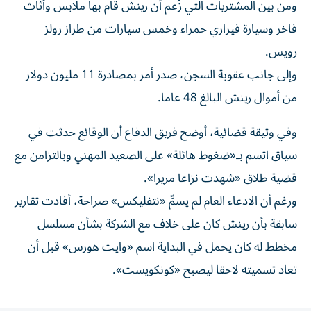
ومن بين المشتريات التي زُعم أن رينش قام بها ملابس وأثاث
فاخر وسيارة فيراري حمراء وخمس سيارات من طراز رولز
رويس.
وإلى جانب عقوبة السجن، صدر أمر بمصادرة 11 مليون دولار
من أموال رينش البالغ 48 عاما.
وفي وثيقة قضائية، أوضح فريق الدفاع أن الوقائع حدثت في
سياق اتسم بـ«ضغوط هائلة» على الصعيد المهني وبالتزامن مع
قضية طلاق «شهدت نزاعا مريرا».
ورغم أن الادعاء العام لم يسمِّ «نتفليكس» صراحة، أفادت تقارير
سابقة بأن رينش كان على خلاف مع الشركة بشأن مسلسل
مخطط له كان يحمل في البداية اسم «وايت هورس» قبل أن
تعاد تسميته لاحقا ليصبح «كونكويست».