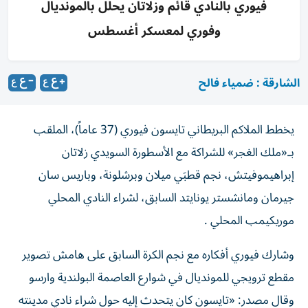
فيوري بالنادي قائم وزلاتان يحلل بالمونديال
وفوري لمعسكر أغسطس
الشارقة : ضمياء فالح
يخطط الملاكم البريطاني تايسون فيوري (37 عاماً)، الملقب
بـ«ملك الغجر» للشراكة مع الأسطورة السويدي زلاتان
إبراهيموفيتش، نجم قطبَي ميلان وبرشلونة، وباريس سان
جيرمان ومانشستر يونايتد السابق، لشراء النادي المحلي
موريكيمب المحلي .
وشارك فيوري أفكاره مع نجم الكرة السابق على هامش تصوير
مقطع ترويجي للمونديال في شوارع العاصمة البولندية وارسو
وقال مصدر: «تايسون كان يتحدث إليه حول شراء نادي مدينته