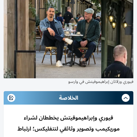
فيوري وزلاتان إبراهيموفيتش في وارسو
الخلاصة
فيوري وإبراهيموفيتش يخططان لشراء
موريكيمب وتصوير وثائقي لنتفليكس؛ ارتباط