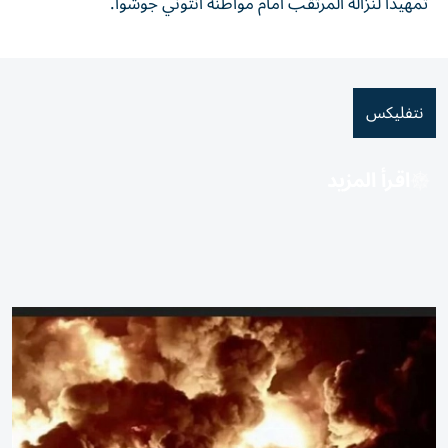
تمهيداً لنزاله المرتقب أمام مواطنه أنتوني جوشوا.
نتفليكس
اقرأ المزيد