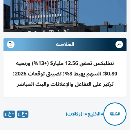
الخلاصه
نتفليكس تحقق 12.56 مليار$ (+13%) وربحية
0.80$؛ السهم يهبط 8%؛ تضييق توقعات 2026؛
تركيز على التفاعل والإعلانات والبث المباشر
«الخليج»: (وكالات)