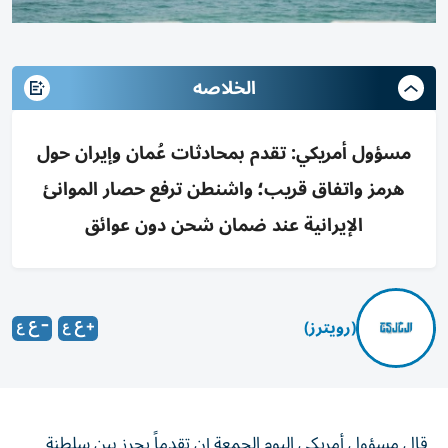
الخلاصه
مسؤول أمريكي: تقدم بمحادثات عُمان وإيران حول
هرمز واتفاق قريب؛ واشنطن ترفع حصار الموانئ
الإيرانية عند ضمان شحن دون عوائق
(رويترز)
قال مسؤول ‌أمريكي اليوم الجمعة ​إن ⁠تقدماً يحرز بين سلطنة