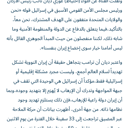
ونقلت القناة عن اللواء (احتياط) عوزي ديان نائب رئيس الأركان
ورئيس مجلس الأمن القومي الأسبق في إسرائيل قوله «نحن
والولايات المتحدة متفقون على الهدف المشترك، نحن معاً،
بالتأكيد،فيما يتعلق بالدفاع عن الدولة والمنظومة الأمنية وما
شابه ذلك. لكننا منفصلون من حيث المبدأ الجوهري القائل بأنه
ليس أمامنا خيار سوى إخضاع إيران بنفسنا».
واعتبر ديان أن ترامب يتجاهل حقيقة أن إيران النووية تشكل
تهديداً لسلام العالم أجمع، وليست مجرد مشكلة إقليمية أو
إسرائيلية فقط،مؤكداً أن إسرائيل هي الوحيدة التي تقف في
جبهة المواجهة وتدرك أن الإرهاب لا يُهزم إلا بتهديد وجوده،وبما
أن إيران دولة راعية للإرهاب،فإن ذلك يستلزم تهديد وجود
نظامها ذاته. من جهة أخرى، أظهرت بيانات أن حركة الملاحة
عبر المضيق تراجعت إلى 33 سفينة خلال الفترة من يوم الاثنين