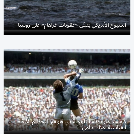
الشيوخ الأمريكي يتبنّى «عقوبات غراهام» على روسيا
كرة «يد مارادونا» التاريخية في طريقها لتحطيم الأرقام
القياسية بمزاد عالمي