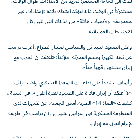
لفت إلى الحاجة المستمرة لمزيد من الإمدادات طوال الوقت،
مستدركاً في الوقت ذاته ليؤكد امتلاك بلاده «إمدادات غير
محدودة»، و«كميات هائلة» من الذخائر التي تلبي كل
الاحتياجات العملياتية.
وعلى الصعيد الميداني والسياسي لمسار الصراع، أعرب ترامب
عن ثقته الكبيرة بحسم المعركة، مؤكداً: «أعتقد أن الحرب مع
إيران ستنتهي قريباً جداً».
وأضاف مشدداً على تداعيات الضغط العسكري والاستنزاف:
«لا أعتقد أن إيران قادرة على الصمود لفترة أطول». في السياق،
كشفت «القناة 14» العبرية،أمس الجمعة، عن تقديرات لدى
المنظومة العسكرية في إسرائيل تشير إلى أن ترامب في طريقه
لإبرام اتفاق مع إيران.