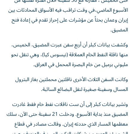
حتى الخميس ، مقارنة مع 50 سفينة خلال الفترة نفسها من
الأسبوع الماضي،​في وقت تراقب فيه الأسواق المحادثات بين
إيران وعمان بحثاً ‌عن مؤشرات على إحراز ‌تقدم في إعادة فتح
المضيق.
وكشفت بيانات كبلر أن أربع سفن عبرت المضيق، الخميس،
منها ناقلة النفط الخام العملاقة (نيسوس ‌كيا)، وهي تنقل نحو
مليوني برميل من خام البصرة المحمل في العراق.
وكانت السفن الثلاث الأخرى ناقلتين محملتين بغاز البترول
المسال وسفينة صغيرة لنقل البضائع السائبة.
وتشير بيانات كبلر إلى أن ست ناقلات نفط خام فقط غادرت
المضيق منذ بداية الأسبوع. ودخلت 21 سفينة حتى الآن، سلك
معظمها المسار الذي حددته إيران. وقالت مصادر في قطاع