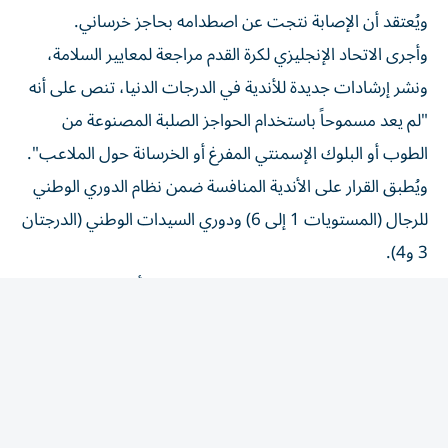
ويُعتقد أن الإصابة نتجت عن اصطدامه بحاجز خرساني.
وأجرى الاتحاد الإنجليزي لكرة القدم مراجعة لمعايير السلامة،
ونشر إرشادات جديدة للأندية في الدرجات الدنيا، تنص على أنه
"لم يعد مسموحاً باستخدام الحواجز الصلبة المصنوعة من
الطوب أو البلوك الإسمنتي المفرغ أو الخرسانة حول الملاعب".
ويُطبق القرار على الأندية المنافسة ضمن نظام الدوري الوطني
للرجال (المستويات 1 إلى 6) ودوري السيدات الوطني (الدرجتان
3 و4).
وقال الاتحاد الإنجليزي، الجمعة: "يجب إزالة أي حواجز قائمة
مصنوعة من الطوب أو البلوك الإسمنتي المفرغ أو الخرسانة في
أقرب وقت معقول، أو تغطيتها بوسائل حماية مناسبة إذا
تعذرت إزالتها لأسباب إنشائية".
وتابع: "لقد أبلغنا الأندية في هذه المستويات بأنه يتعين عليها
اتخاذ إجراءات نتيجة لهذه التغييرات".