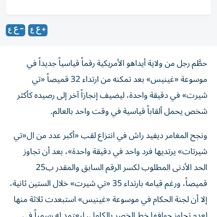
حطَّم رجل من ولاية أيداهو الأمريكية رقماً قياسياً جديداً في
موسوعة «غينيس» بعد تمكنه من ارتداء 32 قميصاً «تي
شيرت» في دقيقة واحدة، ليضيف إنجازاً آخر إلى رصيده كأكثر
شخص يحمل ألقاباً قياسية في وقت واحد بالعالم.
ونجح المغامر ديفيد راش في انتزاع لقب «أكبر عدد من ال«تي
شيرتات» يرتديها فرد واحد في دقيقة واحدة»، بعد أن تجاوز
الحد الأدنى المطلوب لكسر الرقم السابق والمقدر ب25
قميصاً، ورغم قيامه بارتداء 35 «تي شيرت» خلال الستين ثانية،
إلا أن لجنة الحكام في موسوعة «غينيس» استبعدت ثلاثة منها
لعدم تجاوز حوافها خط الخصر بالكامل، ليعتمد له رسمياً في