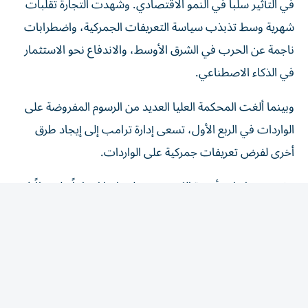
شهرية وسط تذبذب سياسة التعريفات الجمركية، واضطرابات
ناجمة عن الحرب في الشرق الأوسط، والاندفاع نحو الاستثمار
في الذكاء الاصطناعي.
وبينما ألغت المحكمة العليا العديد من الرسوم المفروضة على
الواردات في الربع الأول، تسعى إدارة ترامب إلى إيجاد طرق
أخرى لفرض تعريفات جمركية على الواردات.
وشهدت واردات أجهزة الكمبيوتر وملحقاتها ارتفاعاً ملحوظاً في
2025 وحتى مطلع هذا العام، مع سعي الشركات للاستثمار في
الذكاء الاصطناعي.
وأظهر أحدث تقرير تجاري، تباطؤاً في واردات أجهزة الكمبيوتر
وأشباه الموصلات خلال يونيو. كما انخفضت واردات السلع
الرأسمالية، التي تشمل هذه المعدات، للمرة الأولى منذ سبتمبر.