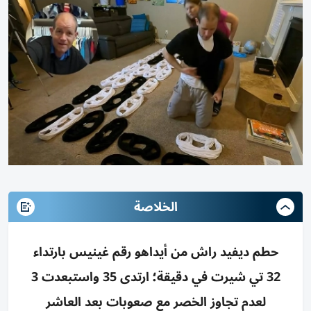
الخلاصة
حطم ديفيد راش من أيداهو رقم غينيس بارتداء
32 تي شيرت في دقيقة؛ ارتدى 35 واستبعدت 3
لعدم تجاوز الخصر مع صعوبات بعد العاشر