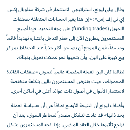
وقال بيلي ليونغ، استراتيجي الاستثمار في شركة «غلوبال إكس
إي تي إف إس»: «إن هذا يغير الحسابات المتعلقة بصفقات
التمويل (funding trades) على وجه التحديد. فإذا أصبح
المستثمرون ينظرون الآن إلى خطر التدخل باعتباره تهديداً قائماً
ومنسقاً، فمن المرجح أن يصبحوا أكثر حذراً عند الاحتفاظ بمراكز
بيع كبيرة على الين، وأن يتجهوا نحو عملات تمويل بديلة».
لطالما كان الين العملة المفضلة عالمياً لتمويل «صفقات الفائدة
المحمولة»، حيث يقترض المستثمرون بالين بتكلفة منخفضة
لاستثمار الأموال في أصول ذات عوائد أعلى في أماكن أخرى.
وأضاف ليونغ أن النتيجة الأوسع نطاقاً هي أن «سياسة العملة
بحد ذاتها» قد عادت لتشكل مصدراً لمخاطر السوق، بعد أن
تراجع تأثيرها خلال العقد الماضي. وإذا اتجه المستثمرون بشكل