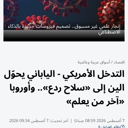
إنجاز علمي غير مسبوق.. تصميم فيروسات جديدة بالذكاء
الاصطناعي
اقتصاد
/
أسواق عربية وعالمية
التدخل الأمريكي - الياباني يحوّل
الين إلى «سلاح ردع».. وأوروبا
«آخر من يعلم»
7 أغسطس 2026 08:59 صباحًا
|
آخر تحديث:
7 أغسطس 09:34 2026
دقائق القراءة - 6