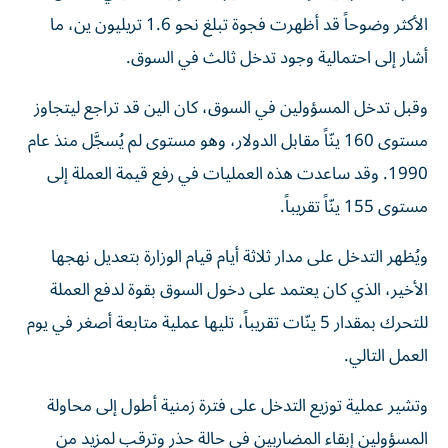
الأكثر وضوحاً قد أظهرت فجوة تبلغ نحو 1.6 تريليون ين، ما
أشار إلى احتمالية وجود تدخل ثالث في السوق.
وقبل تدخل المسؤولين في السوق، كان الين قد تراجع ليتجاوز
مستوى 160 ينّاً مقابل الدولار، وهو مستوى لم يُسجَّل منذ عام
1990. وقد ساعدت هذه العمليات في رفع قيمة العملة إلى
مستوى 155 ينّاً تقريباً.
ويُظهر التدخل على مدار ثلاثة أيام قيام الوزارة بتعديل نهجها
الأخير، الذي كان يعتمد على دخول السوق بقوة لدفع العملة
للتحرك بمقدار 5 ينّات تقريباً، تليها عملية متابعة أصغر في يوم
العمل التالي.
وتشير عملية توزيع التدخل على فترة زمنية أطول إلى محاولة
المسؤولين إبقاء المضاربين في حالة حذر وترقب لمزيد من