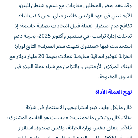
وقد عقد بعض المحللين مقارنات مع دعم واشنطن للبيزو
الأرجنتيني في عهد الرئيس خافيير ميلي، حين كانت البلاد
تكافح عدم استقرار العملة قبيل انتخابات نصفية حاسمة؛ إذ
تدخلت إدارة ترامب -في سبتمبر وأكتوبر 2025- بحزمة دعم
استخدمت فيها «صندوق تثبيت سعر الصرف» التابع لوزارة
الخزانة لتوفير اتفاقية مقايضة عملات بقيمة 20 مليار دولار مع
البنك المركزي الأرجنتيني، بالتزامن مع شراء عملة البيزو في
السوق المفتوحة.
نهج العملة الأداة
قال مايكل جايد، كبير استراتيجيي الاستثمار في شركة
«تاكتيكال روتيشن مانجمنت»: «بيسنت هو القاسم المشترك؛
فالأمر يتعلق بنفس وزارة الخزانة، ونفس صندوق استقرار
الصرف (ESF)، ونفس النهج المتمثل في استخدام عمليات