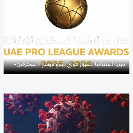
تجربة استثنائية تسبق تتويج نجوم موسم «المحترفين»