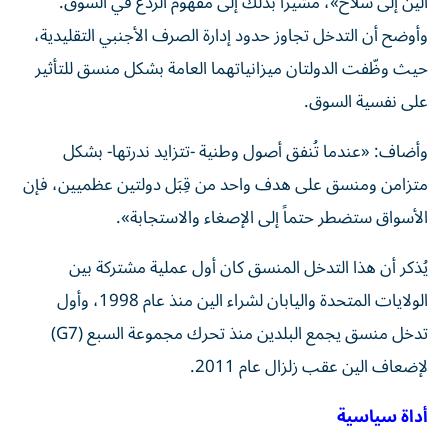
الين إلى سلاح»، مشيراً بذلك إلى مفهوم الردع في السوق.
وأوضح أن التدخل تجاوز حدود إدارة الصرف الأجنبي التقليدية،
حيث وظّفت الدولتان ميزانياتهما العامة بشكل منسق للتأثير
على نفسية السوق.
وأضاف: «عندما تُنفق أصول وطنية -تتزايد ندرتها- بشكل
متزامن ومنسق على هدف واحد من قِبَل دولتين عظميين، فإن
الأسواق ستضطر حتماً إلى الإصغاء والاستجابة».
يُذكر أن هذا التدخل المنسق كان أول عملية مشتركة بين
الولايات المتحدة واليابان لشراء الين منذ عام 1998، وأول
تدخل منسق يجمع البلدين منذ تحرك مجموعة السبع (G7)
لإضعاف الين عقب زلزال عام 2011.
أداة سياسية