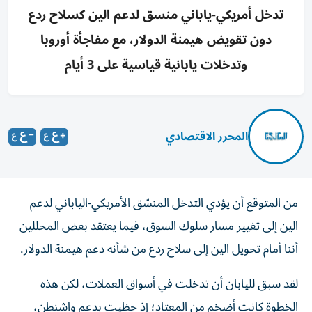
تدخل أمريكي-ياباني منسق لدعم الين كسلاح ردع
دون تقويض هيمنة الدولار، مع مفاجأة أوروبا
وتدخلات يابانية قياسية على 3 أيام
المحرر الاقتصادي
من المتوقع أن يؤدي التدخل المنسّق الأمريكي-الياباني لدعم
الين إلى تغيير مسار سلوك السوق، فيما يعتقد بعض المحللين
أننا أمام تحويل الين إلى سلاح ردع من شأنه دعم هيمنة الدولار.
لقد سبق لليابان أن تدخلت في أسواق العملات، لكن هذه
الخطوة كانت أضخم من المعتاد؛ إذ حظيت بدعم واشنطن،