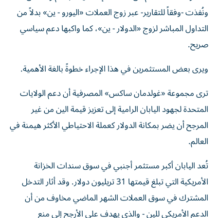
ونُفذت -وفقاً للتقارير- عبر زوج العملات «اليورو - ين» بدلاً من
التداول المباشر لزوج «الدولار - ين»، كما واكبها دعم سياسي
صريح.
ويرى بعض المستثمرين في هذا الإجراء خطوةً بالغة الأهمية.
ترى مجموعة «غولدمان ساكس» المصرفية أن دعم الولايات
المتحدة لجهود اليابان الرامية إلى تعزيز قيمة الين من غير
المرجح أن يضر بمكانة الدولار كعملة الاحتياطي الأكثر هيمنة في
العالم.
تُعد اليابان أكبر مستثمر أجنبي في سوق سندات الخزانة
الأمريكية التي تبلغ قيمتها 31 تريليون دولار. وقد أثار التدخل
المشترك في سوق العملات الشهر الماضي مخاوف من أن
الدعم الأمريكي للين - والذي يهدف على الأرجح إلى منع