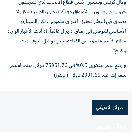
وقال كريس ويستون رئيس قطاع الأبحاث لدى بيبرستون
جروب في ملبورن "الأسواق مهيأة للتحلي بالصبر بشكل لا
يصدق في انتظار تحقيق اختراق ⁠ملموس، لكن السيناريو
الأساسي للتوصل إلى اتفاق لا يزال قائماً، إذ أدت ​الأخبار الواردة
مطلع الأسبوع لمزيد من القناعة، حتى لو ظل التوقيت غير
واضح".
وارتفع سعر بيتكوين 0.5% إلى 76961.76 دولار، بينما استقر
سعر إيثر ⁠عند 2091.65 دولار. (رويترز)
الدولار الأمريكي
اقرأ المزيد