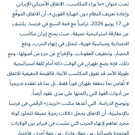
تحت عنوان «ما وراء المكاسب.. الاتفاق الأمريكي-الإيراني
وإعادة تعريف النظام دون انهياره الفوري»، أن الاتفاق الموقّع
في 17 يونيو 2026، تزامناً مع قمة السبع في فرنسا، يكشف
عن مفارقة استراتيجية عميقة، حيث يمنح إيران مكاسب
اقتصادية وسياسية فورية، تتمثل في إنهاء الحرب، ورفع
الحصار، وتخفيف العقوبات، والإفراج عن جزء من أصولها، ومع
ذلك، فإنه يضع طهران في الوقت ذاته أمام كلفة استراتيجية
طويلة الأمد قد تفوق المكاسب الآنية؛ فالقيمة الحقيقية للاتفاق
لا تُقاس بما تحققه طهران فوراً فقط، بل بما قد تفقده تدريجياً
من أدوات القوة التي راكمتها على مدى عقود أيضاً.
وتوضح الدراسة، التي أعدها مكتب «تريندز» الرقمي في فرنسا
بالإنجليزية، أن الاتفاق يحمل دلالات رمزية عميقة تتجاوز كونه
مجرد تفاهم لإنهاء الحرب التي نشبت في فبراير بين الولايات
المتحدة وإسرائيل من جهة، وإيران من جهة أخرى، فاختيار