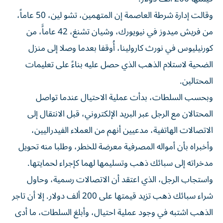
وقالت إدارة شرطة العاصمة إن المتهمين، تشو لين، 50 عاماً،
من فريش ميدوز في نيويورك، وشيان تشنغ، 42 عاماًَ، من
كورنيليوس في نورث كارولينا، أُوقفا بعدما وصلا إلى منزل
الضحية لاستلام الذهب الذي حصل عليه بناءً على تعليمات
المحتالين.
وبحسب السلطات، بدأت عملية الاحتيال عندما تواصل
المحتالان مع الرجل عبر البريد الإلكتروني، قبل الانتقال إلى
الاتصالات الهاتفية، مدعيين أنهم من العملاء الفيدراليين،
وأخبراه بأن أمواله المصرفية معرضة للخطر، وطلبا منه تحويل
مدخراته إلى سبائك ذهب وتسليمها لهما كإجراء لحمايتها.
واستجاب الرجل، الذي اعتقد أن الاتصالات رسمية، وحاول
شراء سبائك ذهب تزيد قيمتها على 200 ألف دولار. إلا أن تاجر
الذهب اشتبه في وجود عملية احتيال، وأبلغ السلطات، ما أدى
إلى فتح تحقيق بمشاركة شرطة العاصمة ومكتب التحقيقات