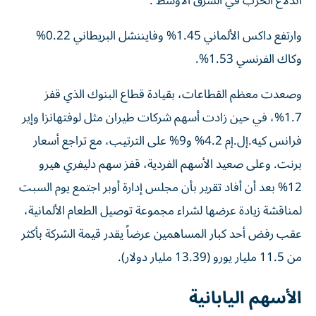
اندلاع الحرب في الشرق الأوسط .
وارتفع داكس الألماني 1.45% وفايننشل البريطاني 0.22%
وكاك الفرنسي 1.53%.
وصعدت ‌معظم القطاعات، بقيادة قطاع البنوك الذي قفز
1.7%، في حين زادت أسهم شركات طيران مثل لوفتهانزا وإير
فرانس كيه.إل.إم 4.2% و9% على الترتيب، مع تراجع أسعار
برنت. وعلى صعيد ‌الأسهم الفردية، قفز سهم دليفري هيرو
12% بعد أن أفاد تقرير بأن مجلس ‌إدارة أوبر اجتمع يوم السبت
لمناقشة زيادة عرضها لشراء مجموعة توصيل الطعام الألمانية،
عقب رفض أحد كبار المساهمين عرضاً يقدر قيمة الشركة بأكثر
من 11.5 مليار ​يورو (13.39 مليار دولار).
الأسهم اليابانية