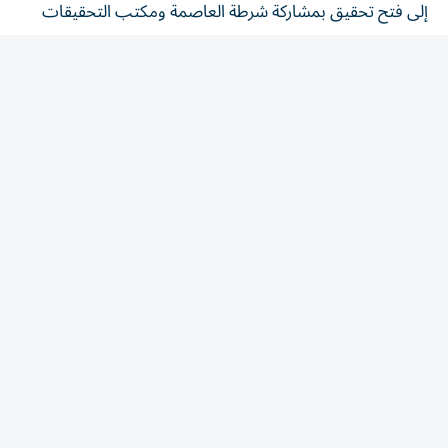
الفيدرالي.
وقالت الشرطة إن المحققين تابعوا القضية حتى وصل لين
وتشنغ إلى منزل الضحية لاستلام الذهب، حيث ألقت عناصر
من وحدة مكافحة الجريمة العنيفة القبض عليهما.
ووجهت إلى الرجلين تهمة الاحتيال المالي من الدرجة الثانية،
فيما تواصل السلطات التحقيق في المخطط وتحديد ما إذا كان
متورطون آخرون شاركوا فيه.
المقالة التالية