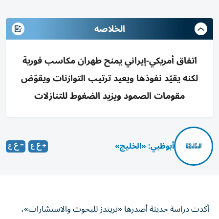
الخلاصه
اتفاق أمريكي-إيراني يمنح طهران مكاسب فورية
لكنه يقيّد نفوذها ويعيد ترتيب التوازنات ويقوّض
مقومات الصمود ويزيد الضغوط للتنازلات
أبوظبي: «الخليج»
أكدت دراسة حديثة أصدرها «تريندز للبحوث والاستشارات»،