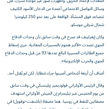
المعدات لإخماد ⁠الحريق. وأظهرت صور غير مؤكدة نشرت على
وسائل التواصل الاجتماعي أعمدة من الدخان الأسود الكثيف
تتصاعد فوق المنشأة، الواقعة على بعد نحو 250 كيلومترا
شمال شرقي موسكو.
وكان إيفراييف قد صرح في وقت سابق بأن وحدات الدفاع
الجوي ​تصدت «لأكبر هجوم بالمسيرات المعادية. جرى إسقاط
جميع ‌الطائرات المسيرة البالغ عددها 93 من قبل وحدات الدفاع
الجوي والحرب الإلكترونية».
أضاف أن أربعة أشخاص أصيبوا جراء شظايا، ⁠لكن لم يُقتل أحد.
وقال الرئيس الأوكراني فولوديمير زيلينسكي في وقت سابق
من يوم الخميس عبر تيليجرام إن الجيش الأوكراني ​استهدف
مصفاتين ‌للنفط في روسيا، هما مصفاة (باشنفت-نوفويل) في