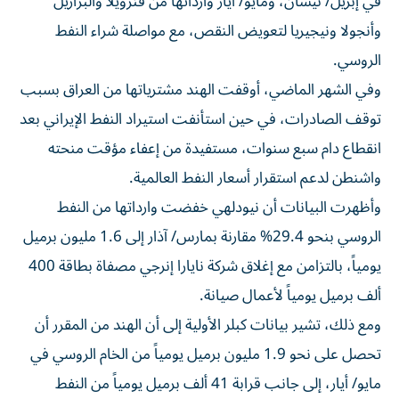
في إبريل/ نيسان، ومايو/ أيار وارداتها من فنزويلا والبرازيل
وأنجولا ونيجيريا لتعويض النقص، مع مواصلة شراء النفط
الروسي.
وفي الشهر الماضي، أوقفت ‌الهند مشترياتها من العراق بسبب
توقف الصادرات، في حين استأنفت استيراد النفط الإيراني بعد
انقطاع ⁠دام سبع سنوات، مستفيدة من إعفاء مؤقت منحته
واشنطن لدعم استقرار أسعار النفط العالمية.
وأظهرت البيانات أن نيودلهي خفضت وارداتها من النفط
الروسي بنحو 29.4% مقارنة بمارس/ آذار إلى 1.6 مليون برميل
يومياً، بالتزامن مع إغلاق شركة نايارا إنرجي مصفاة بطاقة 400
ألف برميل يومياً لأعمال صيانة.
ومع ذلك، تشير بيانات كبلر الأولية إلى أن الهند من المقرر أن
تحصل على ​نحو 1.9 مليون برميل يومياً من الخام الروسي في
مايو/ أيار، إلى جانب قرابة ‌41 ألف برميل يومياً من النفط