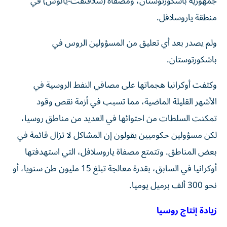
جمهورية باشكورتوستان، ‌ومصفاة (سلافنفت-يانوس) في
منطقة ياروسلافل.
ولم يصدر بعد أي تعليق من المسؤولين الروس في
باشكورتوستان.
وكثفت أوكرانيا هجماتها على مصافي النفط ‌الروسية في
الأشهر ‌القليلة الماضية، مما تسبب في ⁠أزمة نقص وقود
تمكنت السلطات من ‌احتوائها في العديد من مناطق روسيا،
لكن مسؤولين حكوميين يقولون إن المشاكل لا تزال قائمة في
بعض ⁠المناطق. وتتمتع مصفاة ياروسلافل، التي استهدفتها
أوكرانيا ​في السابق، بقدرة معالجة تبلغ 15 مليون طن سنويا، أو
نحو 300 ألف برميل يوميا.
زيادة إنتاج روسيا