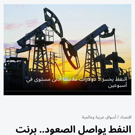
النفط يخسر 5 دولارات ملامساً أدنى مستوى في
أسبوعين
اقتصاد
/
أسواق عربية وعالمية
النفط يواصل الصعود.. برنت