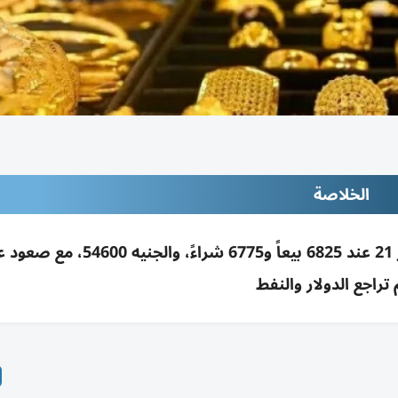
الخلاصة
استقرار أسعار الذهب بمصر 25 مايو 2026: عيار 21 عند 6825 بيعاً و6775 شراءً
تراجع الدولار والنفط