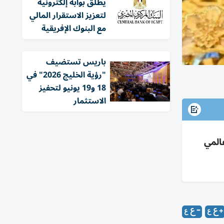
يطلق بوابة إلكترونية
لتعزيز الاستقرار المالي
مع البنوك الإفريقية
باريس تستضيف
"رؤية الخليج 2026" في
18 و19 يونيو لتحفيز
الاستثمار
، والجنيه 54600، مع صعود عالمي