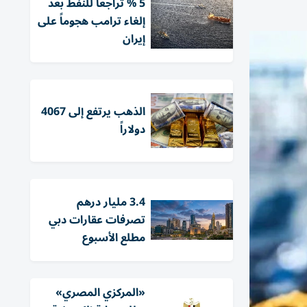
5 % تراجعاً للنفط بعد
إلغاء ترامب هجوماً على
إيران
الذهب يرتفع إلى 4067
دولاراً
3.4 مليار درهم
تصرفات عقارات دبي
مطلع الأسبوع
«المركزي المصري»