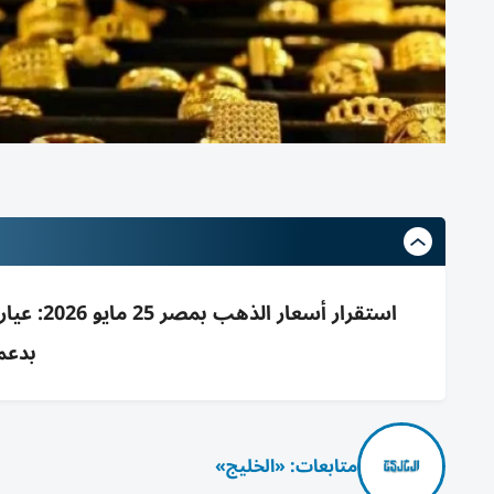
بدعم 
متابعات: «الخليج»