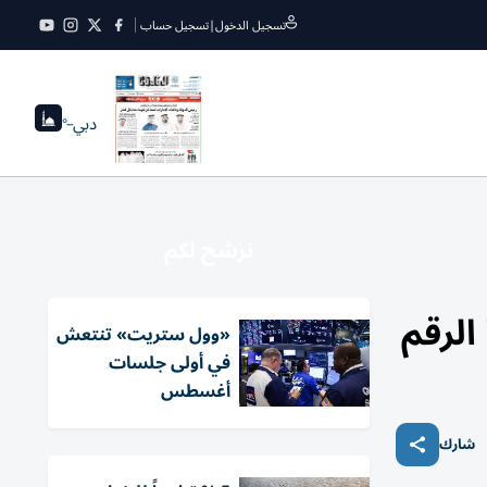
تسجيل الدخول
|
تسجيل حساب
دبي
--°
نرشح لكم
«وول ستريت» تنتعش
في أولى جلسات
أغسطس
شارك