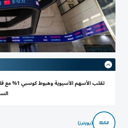
تقلب الأسهم
السن
(رويترز)