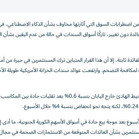
ن اضطرابات السوق التي أثارتها مخاوف بشأن الذكاء الاصطناعي، ف
ئدة دون تغيير، تاركًا أسواق السندات في حالة من عدم اليقين بشأن ا
فائدة ثابتة، إلا أن هذا القرار المتباين ترك المستثمرين في حيرة من أ
دة لمكافحة التضخم. وارتفعت عوائد سندات الخزانة الأمريكية طويلة الأ
انخفض مؤشر MSCI الأوسع نطاقًا لأسهم منطقة آسيا والمحيط الهادئ خارج اليابان بنسبة 0.6% بعد تقلبات 
وع بعد موجة بيع حادة في أسواق الأسهم الكورية الجنوبية، ما أدى إ
لمستثمرين بشأن العائدات المتوقعة من الاستثمارات الضخمة في مجال 