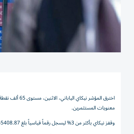
اخترق المؤشر ني
معنويات المستثمرين.
‏وقفز نيكاي بأكثر من 3% ليسجل رقماً قياسياً بلغ 65408.87 نقطة في حين أضاف توبيكس 1.36٪.