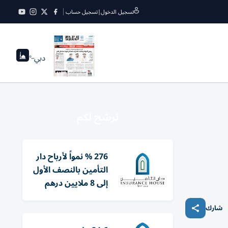
تسجيل الدخول
|
تسجيل حساب
دبي
--°
نرشح لكم
276 % نمواً لأرباح دار
التأمين بالنصف الأول
إلى 8 ملايين درهم
شارك