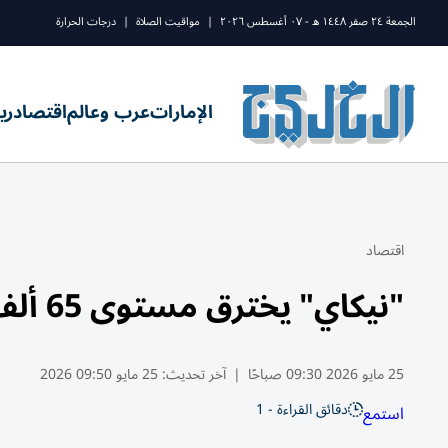
الجمعة ٢٤ صفر ١٤٤٨ ه - ٠٧ أغسطس ٢٠٢٦
|
مواقيت الصلاة
|
درجات الحرارة
الإمارات
عرب وعالم
اقتصاد
ري
اقتصاد
"نيكاي" يخترق مستوى 65 ألف نقطة للمرة الأولى
25 مايو 2026 09:30 صباحًا
|
آخر تحديث:
25 مايو 09:50 2026
دقائق القراءة - 1
استمع