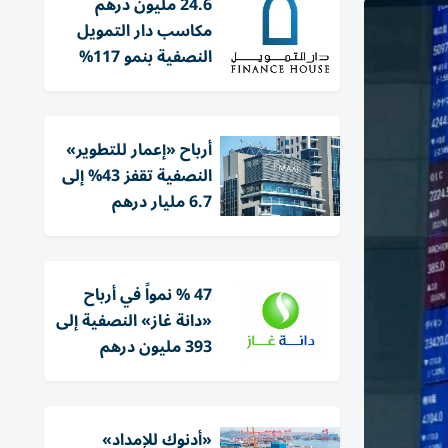
24.6 مليون درهم
مكاسب دار التمويل
النصفية بنمو 117%
أرباح «إعمار للتطوير»
النصفية تقفز 43% إلى
6.7 مليار درهم
47 % نمواً في أرباح
«دانة غاز» النصفية إلى
393 مليون درهم
«أدنوك للإمداد»