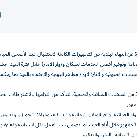
 انتهاء البلدية من التجهيزات الكاملة لاستقبال عيد الأضحى المبا
امة وتوفير أفضل الخدمات لسكان وزوار الإمارة خلال فترة العيد، مشير
ات الضوئية والإنارة لإبراز مظاهر البهجة والاحتفاء بالعيد بما يعكس
وأكد أن البلدية كثفت حملاتها الرقابية والتفتيشية على 2586 من المنشآت الغذائية والصحية، للتأكد من التزامها بالاشتراطات 
مهور.
 الغذائية، والصالونات الرجالية والنسائية، ومراكز التجميل، والسوق 
الجمهور خلال أيام العيد، بما يضمن سير العمل بكل انسيابية وكفاءة 
ت النظافة والرش والتعقيم.