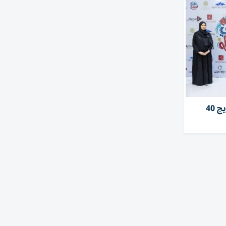
«الفجيرة للثقافة» تحتفل بتخريج 40