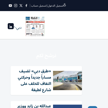
تسجيل الدخول
|
تسجيل حساب
دبي
--°
نرشح لكم
«طرق دبي» تضيف
مساراً جديداً وحركتي
التفاف للخلف على
شارع لطيفة
عبدالله بن زايد ووزير