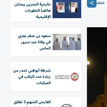
شارك
خارجية البحرين يبحثان
هاتفياً التطورات
الإقليمية
سعود بن صقر يعزي
في وفاة عيد سرور
الماس
شرطة أبوظبي تحذر من
زيادة عدد الركاب في
المركبات
الفارس الشهم 3 تطلق