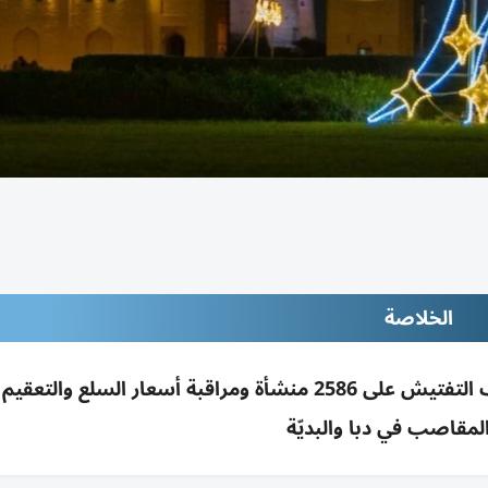
الخلاصة
بلدية الفجيرة تستعد للأضحى: تزيين الإمارة وتكثيف التفتيش على 2586 منشأة ومراقبة أسعار السل
لمقاصب في دبا والبديّة