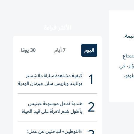
الأكثر قراءة
خيمة،
اليوم
7 أيام
30 يومًا
متاع
ّار، في
1
لوتو،
كيفية مشاهدة مباراة مانشستر
يونايتد وباريس سان جيرمان الودية
والقنوات الناقلة
2
هندية تدخل موسوعة غينيس
بأطول شعر لامرأة على قيد الحياة
«التوطين» للباحثين عن عمل: