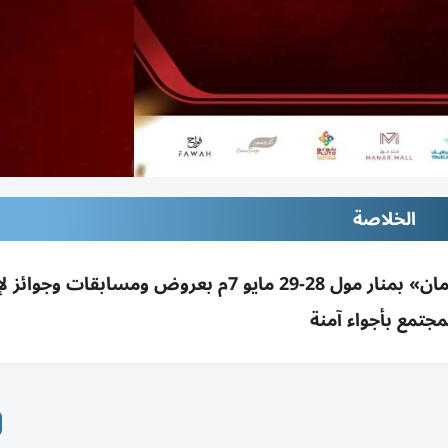
الخلاصة
شرطة رأس الخيمة تطلق فعالية «عيدكم فرحة وأمان» بمنار مول 28-29 مايو 7م بعروض ومسابق
مجتمع بأجواء آمنة