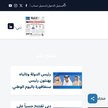
تسجيل الدخول
|
تسجيل حساب
دبي
--°
نرشح لكم
رئيس الدولة ونائباه
يهنئون رئيس
سنغافورة باليوم الوطني
شارك
دبي تفتتح جسراً على