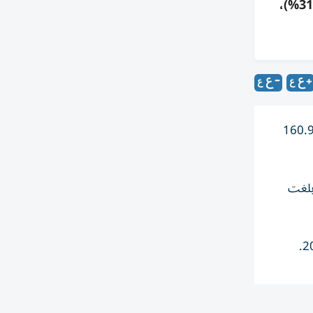
رأس الخيمة العقارية: صافي ربح النصف الأول 2026 بلغ 67.7 مليون درهم (-58%)، والإيرادات 533 مليون (-31.2%)،
شركة رأس الخيمة العقارية نتائجها المالية للنصف الأول من العام 2026، حيث بلغ صافي الربح 67.7 مليون درهم مقارنة بـ160.9
% على أساس سنوي، مقارنة بـ774.8 مليون درهم في الفترة نفسها من 2025، وبلغت