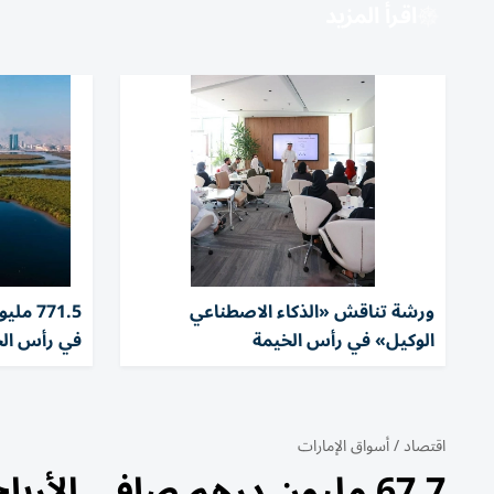
اقرأ المزيد
ورشة تناقش «الذكاء الاصطناعي
771.5
الوكيل» في رأس الخيمة
في رأس الخيمة
اقتصاد
/
أسواق الإمارات
67.7 مليون درهم صافي الأرباح النصفية لـ«رأس الخيمة العقارية»