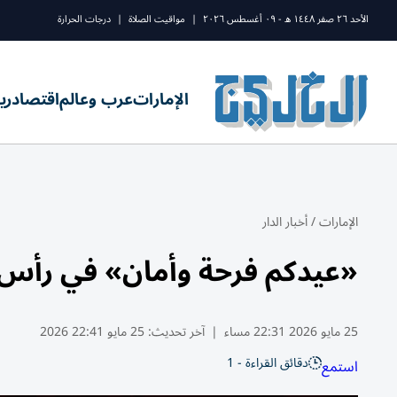
الأحد ٢٦ صفر ١٤٤٨ ه - ٠٩ أغسطس ٢٠٢٦
|
مواقيت الصلاة
|
درجات الحرارة
الإمارات
عرب وعالم
اقتصاد
ري
الإمارات
/
أخبار الدار
«عيدكم فرحة وأمان» في رأس 
25 مايو 2026 22:31 مساء
|
آخر تحديث:
25 مايو 22:41 2026
دقائق القراءة - 1
استمع