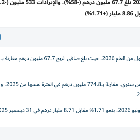
(+1.71%)
أعلنت 
وبلغت الإيرادات 533 مليون درهم بتراجع 31.2