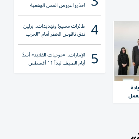
3
احذروا عروض العمل الوهمية
وتحققوا عبر «الباركود»
4
طائرات مسيرة وتهديدات.. برلين
تدق ناقوس الخطر أمام "الحرب
الهجينة"
5
الإمارات.. «مرخيات القلايد» أشدّ
أيام الصيف تبدأ 11 أغسطس
ادة
العمل