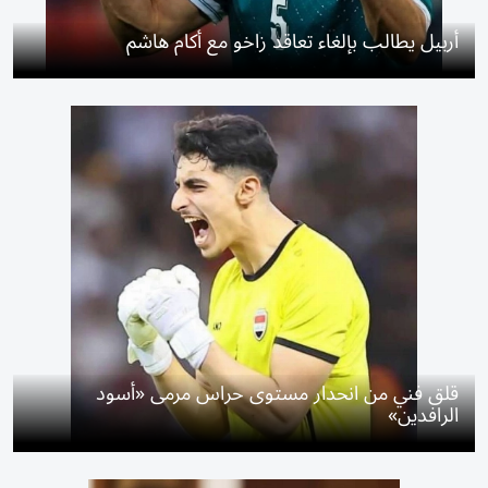
أربيل يطالب بإلغاء تعاقد زاخو مع أكام هاشم
قلق فني من انحدار مستوى حراس مرمى «أسود
الرافدين»