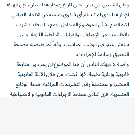
الإدارية للنادي لم تتسلم أي شكوى رسمية من الاتحاد العراقي
لكرة القدم بشأن الموضوع المتداول، ومع ذلك فقد باشرت
باتخاذ عدد من الإجراءات والقرارات الداخلية اللازمة، والتي
سيُعلن عنها في الوقت المناسب، وفقاً لما تقتضيه مصلحة
التحقيق وسلامة الإجراءات.
وأضاف: «يؤكد النادي أن هذا الموضوع لن يمر دون متابعة
قانونية وإدارية دقيقة، فإذا ثبتت، من خلال الأدلة القانونية
المعتبرة والمعتمدة وفق التشريعات العراقية، صحة الوقائع
المنسوبة، فإن النادي سيتخذ الإجراءات القانونية والانضباطية
الحازمة بحق كل من تثبت مسؤوليته، دون تهاون أو استثناء.
أما إذا انتهت الجهات المختصة إلى عدم ثبوت تلك الادعاءات،
فإن النادي سيحتفظ بحقه الكامل في اتخاذ الإجراءات القانونية
بحق كل من تعمد نشر أو ترويج أو إثارة ادعاءات ثبت عدم