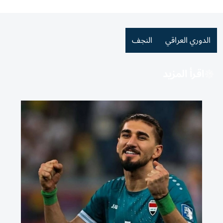
الدوري العراقي
النجف
اقرأ المزيد