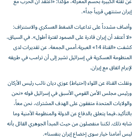
عن ثقته الكبيرة بحسم المعركة، مؤكداً: «أعتقد أن الحرب مع
إيران ستنتهي قريباً جداً».
وأضاف مشدداً على تداعيات الضغط العسكري والاستنزاف:
«لا أعتقد أن إيران قادرة على الصمود لفترة أطول». في السياق،
كشفت «القناة 14» العبرية،أمس الجمعة، عن تقديرات لدى
المنظومة العسكرية في إسرائيل تشير إلى أن ترامب في طريقه
لإبرام اتفاق مع إيران.
ونقلت القناة عن اللواء (احتياط) عوزي ديان نائب رئيس الأركان
ورئيس مجلس الأمن القومي الأسبق في إسرائيل قوله «نحن
والولايات المتحدة متفقون على الهدف المشترك، نحن معاً،
بالتأكيد،فيما يتعلق بالدفاع عن الدولة والمنظومة الأمنية وما
شابه ذلك. لكننا منفصلون من حيث المبدأ الجوهري القائل بأنه
ليس أمامنا خيار سوى إخضاع إيران بنفسنا».