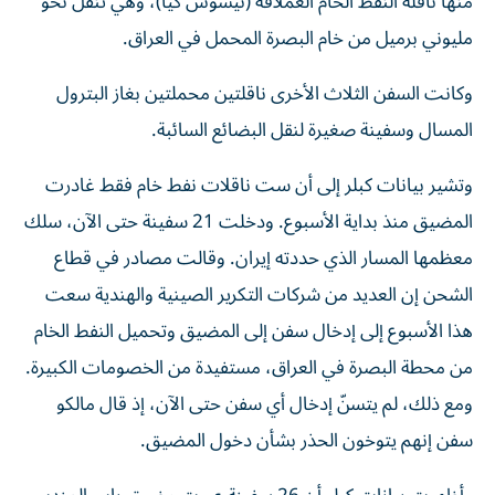
منها ناقلة النفط الخام العملاقة (نيسوس ‌كيا)، وهي تنقل نحو
مليوني برميل من خام البصرة المحمل في العراق.
وكانت السفن الثلاث الأخرى ناقلتين محملتين بغاز البترول
المسال وسفينة صغيرة لنقل البضائع السائبة.
وتشير بيانات كبلر إلى أن ست ناقلات نفط خام فقط غادرت
المضيق منذ بداية الأسبوع. ودخلت 21 سفينة حتى الآن، سلك
معظمها المسار الذي حددته إيران. وقالت مصادر في قطاع
الشحن إن ​العديد من شركات التكرير الصينية والهندية سعت
هذا الأسبوع إلى ‌إدخال سفن إلى المضيق وتحميل النفط الخام
من محطة البصرة في العراق، مستفيدة من الخصومات الكبيرة.
ومع ذلك، لم يتسنّ إدخال أي سفن حتى الآن، إذ قال مالكو
سفن إنهم يتوخون الحذر بشأن دخول المضيق.