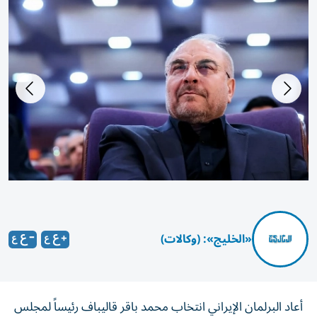
peg
«الخليج»: (وكالات)
أعاد البرلمان الإيراني انتخاب محمد باقر قاليباف رئيساً لمجلس