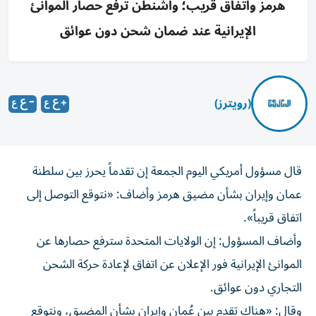
هرمز واتفاق قريب؛ واشنطن ترفع حصار الموانئ
الإيرانية عند ضمان شحن دون عوائق
(رويترز)
قال مسؤول ‌أمريكي اليوم الجمعة ​إن ⁠تقدماً يحرز بين سلطنة
‌عمان و‌إيران بشأن مضيق هرمز وأضاف: «نتوقع ‌التوصل إلى
اتفاق قريباً».
وأضاف ⁠المسؤول: إن الولايات المتحدة سترفع حصارها عن
الموانئ الإيرانية فور الإعلان عن اتفاق لإعادة حركة ​الشحن
التجاري دون عوائق.
وقال: «هناك ‌تقدم بين عُمان وإيران بشأن المضيق، ⁠ونتوقع