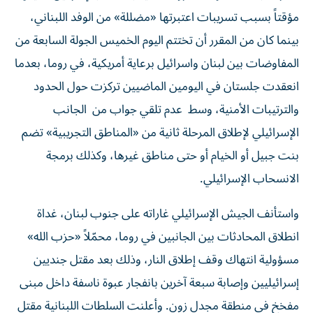
مؤقتاً بسبب تسريبات اعتبرتها «مضللة» من الوفد اللبناني،
بينما كان من المقرر أن تختتم اليوم الخميس الجولة السابعة من
المفاوضات بين لبنان واسرائيل برعاية أمريكية، في روما، بعدما
انعقدت جلستان في اليومين الماضيين تركزت حول الحدود
والترتيبات الأمنية، وسط عدم تلقي جواب من الجانب
الإسرائيلي لإطلاق المرحلة ثانية من «المناطق التجريبية» تضم
بنت جبيل أو الخيام أو حتى مناطق غيرها، وكذلك برمجة
الانسحاب الإسرائيلي.
واستأنف الجيش الإسرائيلي غاراته على جنوب لبنان، غداة
انطلاق المحادثات بين الجانبين في روما، محمّلاً «حزب الله»
مسؤولية انتهاك وقف إطلاق النار، وذلك بعد مقتل جنديين
إسرائيليين وإصابة سبعة آخرين بانفجار عبوة ناسفة داخل مبنى
مفخخ في منطقة مجدل زون. وأعلنت السلطات اللبنانية مقتل