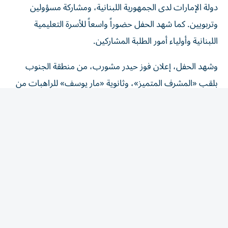
وتربويين. كما شهد الحفل حضوراً واسعاً للأسرة التعليمية
اللبنانية وأولياء أمور الطلبة المشاركين.
وشهد الحفل، إعلان فوز حيدر مشورب، من منطقة الجنوب
بلقب «المشرف المتميز»، وثانوية «مار يوسف» للراهبات من
منطقة زحلة «المدرسة المتميزة».
وفي فئة أصحاب الهمم، التي شارك فيها 2514 طالباً وطالبة،
أحرز الطالب أحمد علي قطيش، من الصف الثامن في
«مؤسسة الهادي» للإعاقة السمعية والبصرية والتربية المختصة
التابعة لمنطقة جبل لبنان المركز الأول.
وصعد إلى التصفيات النهائية عشرة طلاب وطالبات؛ وضمت
قائمة المتنافسين مع مانيسا: فاطمة عز الدين، من الثاني
أساسي في ثانوية الرحمة (النبطية)، وشربل بو زيدان، من