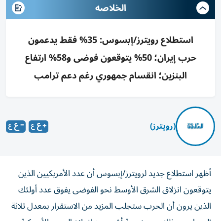
الخلاصه
استطلاع رويترز/إبسوس: 35% فقط يدعمون
حرب إيران؛ 50% يتوقعون فوضى و58% ارتفاع
البنزين؛ انقسام جمهوري رغم دعم ترامب
(رويترز)
أظهر استطلاع جديد لرويترز/إبسوس أن عدد الأمريكيين الذين
يتوقعون انزلاق الشرق الأوسط نحو الفوضى يفوق عدد أولئك
الذين يرون أن الحرب ستجلب المزيد من الاستقرار بمعدل ثلاثة