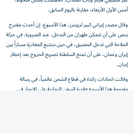
أمس الأول الأربعاء، مقارنة باليوم السابق.
وقال مصدر إيراني كبير لرويترز، هذا الأسبوع، إن أحدث مقترح
ينص على أن تتمكن طهران من التدخل، عند الضرورة، في حركة
الملاحة التي تدخل المضيق، ​في حين ستتبع المغادرة مساراً بين
إيران وعمان، على ‌أن تمنح السلطنة تصريح الخروج بعد إخطار
إيران.
وقالت اتحادات رائدة في قطاع الشحن عالمياً، في رسالة
مفتوحة هذا الأسبوع «قدرة السفن التجارية على الإبحار في
الممرات المائية الدولية بأمان وعلى نحو يمكن التنبؤ به، ومن
دون عوائق لا داعي لها، أمر أساسي لضمان مرونة سلاسل ​
الإمداد، والاستقرار ‌الاقتصادي، وأمن الطاقة».
وجاء في الرسالة، التي أرسلت إلى وكالة الشحن التابعة للأمم