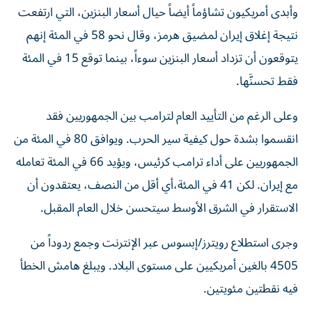
وأبدى أمريكيون تشاؤماً أيضاً حيال أسعار البنزين، التي ارتفعت
نتيجة إغلاق إيران لمضيق هرمز، وقال نحو 58 في المئة إنهم
يتوقعون أن تزداد أسعار البنزين سوءاً، بينما توقع 15 في المئة
فقط تحسنَّها.
وعلى الرغم من التأييد العام لترامب بين الجمهوريين فقد
انقسموا بشدة حول كيفية سير الحرب. ويوافق 80 في المئة من
الجمهوريين على أداء ترامب كرئيس، ويؤيد 66 في المئة تعامله
مع إيران. لكن 41 في المئة،​أي أقل من النصف، يعتقدون أن
الاستقرار في الشرق الأوسط سيتحسن خلال العام المقبل.
وجرى استطلاع رويترز/إبسوس عبر الإنترنت وجمع ردوداً من
4505 بالغين أمريكيين على مستوى البلاد. ويبلغ هامش الخطأ
فيه نقطتين مئويتين.