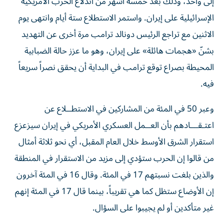
إلى واحد، وذلك بعد خمسة ‌أشهر من اندلاع الحرب الأمريكية
الإسرائيلية على إيران. واستمر الاستطلاع ستة أيام وانتهى يوم
الاثنين مع تراجع الرئيس دونالد ترامب مرة أخرى عن التهديد
بشنّ «هجمات هائلة» على إيران، ​وهو ما عزز حالة الضبابية
المحيطة بصراع توقع ترامب في البداية أن يحقق نصراً سريعاً
فيه.
وعبر 50 في المئة من المشاركين في الاستطــلاع عن
اعتـقـــادهم بأن العــمل ‌العسكري الأمريكي في إيران سيزعزع
استقرار الشرق الأوسط ‌خلال العام المقبل، أي نحو ثلاثة أمثال
من قالوا إن الحرب ستؤدي إلى مزيد من الاستقرار في المنطقة
والذين بلغت نسبتهم 17 في المئة. وقال 16 في المئة آخرون
إن الأوضاع ستظل كما هي تقريباً، بينما قال 17 في المئة إنهم
غير متأكدين أو لم يجيبوا على السؤال.