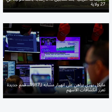
27 ولاية
مايكل بوري يراهن على انهيار مشابه لـ1987.. قمم جديدة
تعزز انكشافات الأسهم