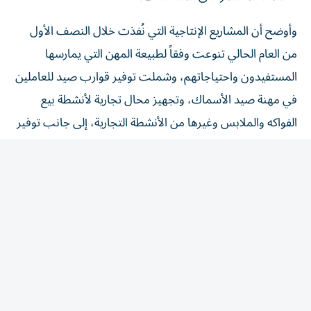
وأوضح أن المشاريع الإنتاجية التي نُفذت خلال النصف الأول
من العام الحالي تنوعت وفقاً لطبيعة المهن التي يمارسها
المستفيدون واحتياجاتهم، وشملت توفير قوارب صيد للعاملين
في مهنة صيد الأسماك، وتجهيز محال تجارية لأنشطة بيع
الفواكه والملابس وغيرها من الأنشطة التجارية، إلى جانب توفير
آلات خياطة للعاملين والعاملات في مهن الخياطة والتطريز،
ودراجات بخارية للعاملين في خدمات نقل البضائع، فضلاً عن
تزويد أصحاب عدد من الحرف والمهن بالأدوات والمعدات
اللازمة لممارسة أعمالهم. وأضاف أن الجمعية لا تقتصر في
دعمها على توفير أدوات الإنتاج، بل تحرص أيضاً على تأهيل
المستفيدين من خلال الدورات التدريبية والبرامج التطويرية التي
تسهم في رفع كفاءتهم وتمكينهم من إدارة مشاريعهم الصغيرة
بما يعزز استدامتها ونجاحها. وأشار إلى أن هذه المشاريع تمثل