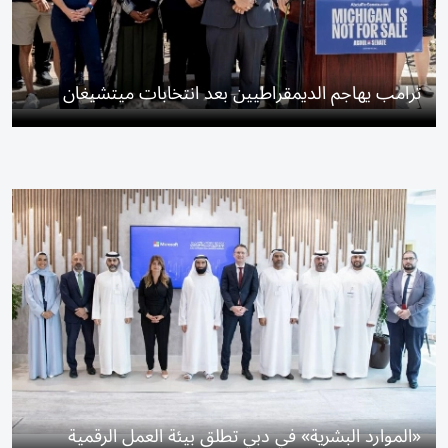
ترامب يهاجم الديمقراطيين بعد انتخابات ميتشيغان
«الموارد البشرية» في دبي تطلق بيئة العمل الرقمية