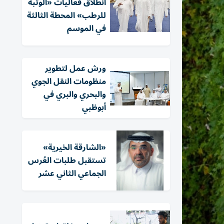
انطلاق فعاليات «الوثبة
للرطب» المحطة الثالثة
في الموسم
ورش عمل لتطوير
منظومات النقل الجوي
والبحري والبري في
أبوظبي
«الشارقة الخيرية»
تستقبل طلبات العُرس
الجماعي الثاني عشر