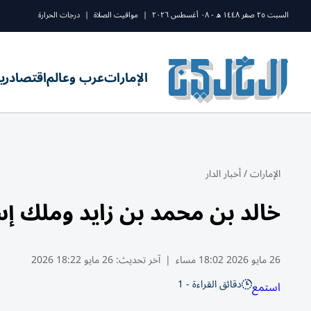
السبت ٢٥ صفر ١٤٤٨ ه - ٠٨ أغسطس ٢٠٢٦
|
مواقيت الصلاة
|
درجات الحرارة
الإمارات
عرب وعالم
اقتصاد
ري
الإمارات
/
أخبار الدار
خالد بن محمد بن زايد وملك إسو
26 مايو 2026 18:02 مساء
|
آخر تحديث:
26 مايو 18:22 2026
دقائق القراءة - 1
استمع