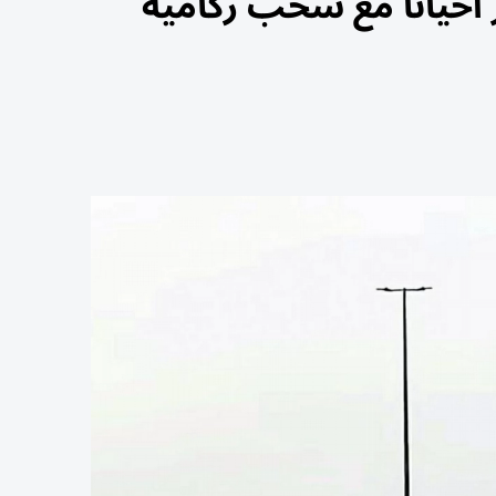
أحياناً مع سحب ركامية