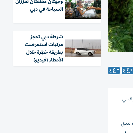
وجهتان مغلقتان تعززان
السياحة في دبي
شرطة دبي تحجز
مركبات استعرضت
بطريقة خطِرة خلال
الأمطار (فيديو)
تيني
ّه عمق