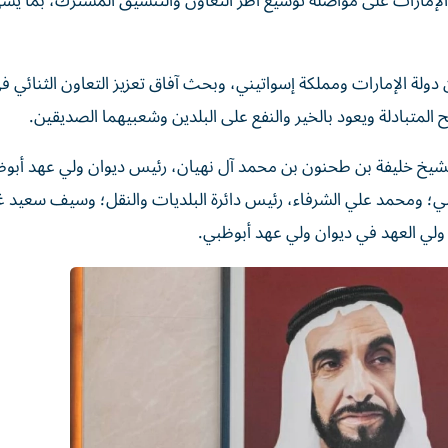
 الإمارات على مواصلة توسيع أطر التعاون والتنسيق المشترك، بما يس
دولة الإمارات ومملكة إسواتيني، وبحث آفاق تعزيز التعاون الثنائي ف
لمتبادلة ويعود بالخير والنفع على البلدين وشعبيهما الصديقين.
الشيخ خليفة بن طحنون بن محمد آل نهيان، رئيس ديوان ولي عهد أبو
ظبي؛ ومحمد علي الشرفاء، رئيس دائرة البلديات والنقل؛ وسيف سعيد 
ولي العهد في ديوان ولي عهد أبوظبي.