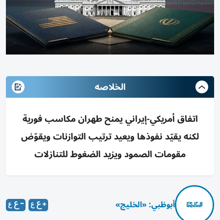
الخلاصه
اتفاق أمريكي-إيراني يمنح طهران مكاسب فورية
لكنه يقيّد نفوذها ويعيد ترتيب التوازنات ويقوّض
مقومات الصمود ويزيد الضغوط للتنازلات
أبوظبي: «الخليج»