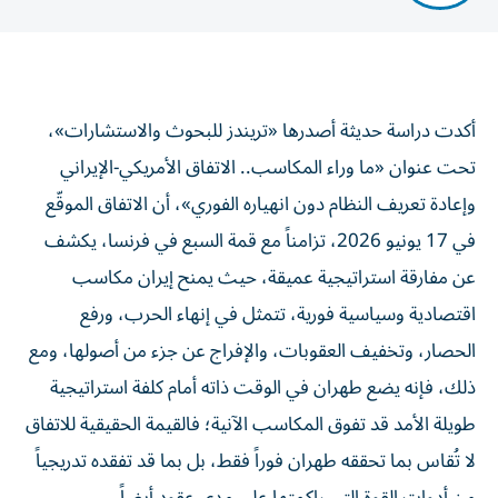
أكدت دراسة حديثة أصدرها «تريندز للبحوث والاستشارات»،
تحت عنوان «ما وراء المكاسب.. الاتفاق الأمريكي-الإيراني
وإعادة تعريف النظام دون انهياره الفوري»، أن الاتفاق الموقّع
في 17 يونيو 2026، تزامناً مع قمة السبع في فرنسا، يكشف
عن مفارقة استراتيجية عميقة، حيث يمنح إيران مكاسب
اقتصادية وسياسية فورية، تتمثل في إنهاء الحرب، ورفع
الحصار، وتخفيف العقوبات، والإفراج عن جزء من أصولها، ومع
ذلك، فإنه يضع طهران في الوقت ذاته أمام كلفة استراتيجية
طويلة الأمد قد تفوق المكاسب الآنية؛ فالقيمة الحقيقية للاتفاق
لا تُقاس بما تحققه طهران فوراً فقط، بل بما قد تفقده تدريجياً
من أدوات القوة التي راكمتها على مدى عقود أيضاً.