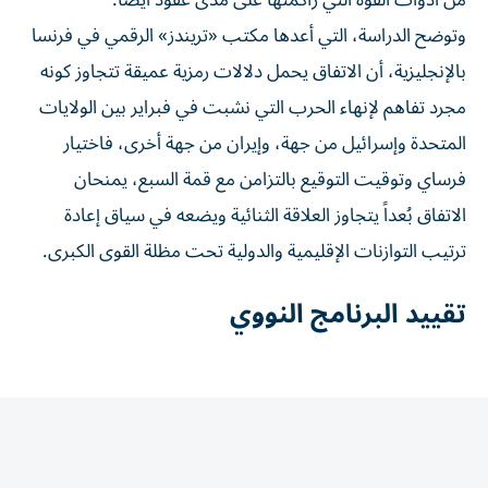
وتوضح الدراسة، التي أعدها مكتب «تريندز» الرقمي في فرنسا
بالإنجليزية، أن الاتفاق يحمل دلالات رمزية عميقة تتجاوز كونه
مجرد تفاهم لإنهاء الحرب التي نشبت في فبراير بين الولايات
المتحدة وإسرائيل من جهة، وإيران من جهة أخرى، فاختيار
فرساي وتوقيت التوقيع بالتزامن مع قمة السبع، يمنحان
الاتفاق بُعداً يتجاوز العلاقة الثنائية ويضعه في سياق إعادة
ترتيب التوازنات الإقليمية والدولية تحت مظلة القوى الكبرى.
تقييد البرنامج النووي
وترى أن الاتفاق إذا أدى إلى تقييد البرنامج النووي الإيراني،
وإخضاعه لرقابة أكثر صرامة، وتحييد مضيق هرمز كورقة ردع
جيوسياسية، أو ربط الاقتصاد الإيراني بآليات خارجية للتمويل