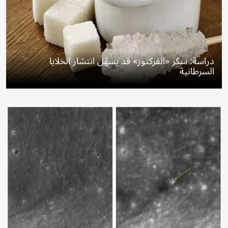
دراسة: سكر «الفركتوز» قد يسهّل انتشار الخلايا
السرطانية