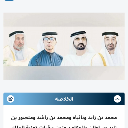
الخلاصه
محمد بن زايد ونائباه ومحمد بن راشد ومنصور بن
زايد وسلطان والحكام يبعثون برقيات تعزية للملك