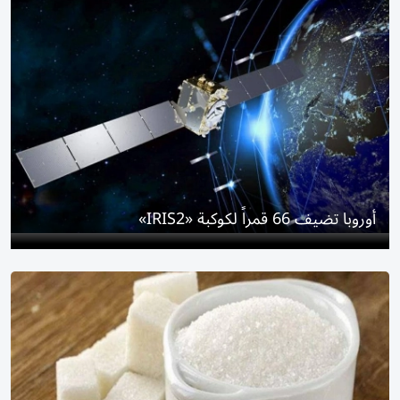
أوروبا تضيف 66 قمراً لكوكبة «IRIS2»