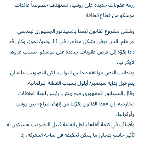
موسكو من قطاع الطاقة.
وسُمّي مشروع القانون تيمناً بالسيناتور الجمهوري ليندسي
غراهام، الذي توفي بشكل مفاجئ في 11 يوليو/ تموز، وكان قد
دعا بقوّة إلى فرض عقوبات جديدة على موسكو، بسبب غزوها
لأوكرانيا.
ويتطلب النص موافقة مجلس النواب، لكن التصويت عليه لن
يتم قبل بداية سبتمبر/ أيلول بسبب العطلة البرلمانية.
وقال السيناتور الجمهوري جيم ريش، رئيس لجنة العلاقات
الخارجية، إن «هذا القانون يقرّبنا من إنهاء النزاع» بين روسيا
وأوكرانيا.
وأضاف في كلمة ألقاها داخل القاعة قبيل التصويت «سيكون له
تأثير حاسم يتجاوز ما يمكن تحقيقه في ساحة المعركة، إذ
سيقطع تدفق الأموال التي تغذي آلة روسيا الحربية».