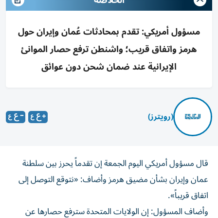
الخلاصه
مسؤول أمريكي: تقدم بمحادثات عُمان وإيران حول
هرمز واتفاق قريب؛ واشنطن ترفع حصار الموانئ
الإيرانية عند ضمان شحن دون عوائق
(رويترز)
قال مسؤول ‌أمريكي اليوم الجمعة ​إن ⁠تقدماً يحرز بين سلطنة
‌عمان و‌إيران بشأن مضيق هرمز وأضاف: «نتوقع ‌التوصل إلى
اتفاق قريباً».
وأضاف ⁠المسؤول: إن الولايات المتحدة سترفع حصارها عن