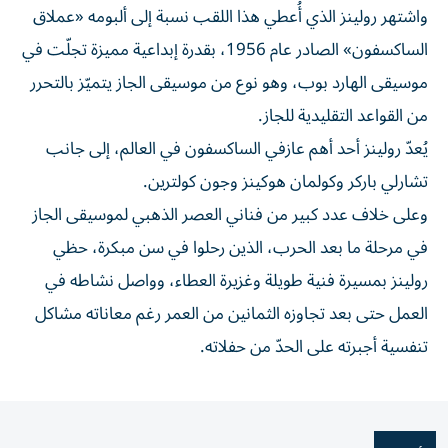
واشتهر رولينز الذي أُعطي هذا اللقب نسبة إلى ألبومه «عملاق
الساكسفون» الصادر عام 1956، بقدرة إبداعية مميزة تجلّت في
موسيقى الهارد بوب، وهو نوع من موسيقى الجاز يتميّز بالتحرر
من القواعد التقليدية للجاز.
يُعدّ رولينز أحد أهم عازفي الساكسفون في العالم، إلى جانب
تشارلي باركر وكولمان هوكينز وجون كولترين.
وعلى خلاف عدد كبير من فناني العصر الذهبي لموسيقى الجاز
في مرحلة ما بعد الحرب، الذين رحلوا في سن مبكرة، حظي
رولينز بمسيرة فنية طويلة وغزيرة العطاء، وواصل نشاطه في
العمل حتى بعد تجاوزه الثمانين من العمر رغم معاناته مشاكل
تنفسية أجبرته على الحدّ من حفلاته.