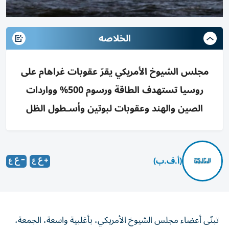
الخلاصه
مجلس الشيوخ الأمريكي يقرّ عقوبات غراهام على
روسيا تستهدف الطاقة ورسوم 500% وواردات
الصين والهند وعقوبات لبوتين وأسـطول الظل
(أ.ف.ب)
تبنّى أعضاء مجلس الشيوخ الأمريكي، بأغلبية واسعة، الجمعة،
رزمة عقوبات جديدة على روسيا، تستهدف خصوصاً عائدات