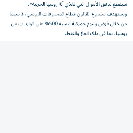
ويستهدف مشروع القانون قطاع المحروقات الروسي، لا سيما
من خلال فرض رسوم جمركية بنسبة 500% على الواردات من
روسيا، بما في ذلك الغاز والنفط.
كما ينص على فرض رسوم جمركية بنسبة 100% على
المستوردين الخمسة الرئيسيين للغاز والنفط الروسيين، منهم
الصين والهند.
ويفرض النص أيضاً عقوبات جديدة على الرئيس فلاديمير
بوتين، وغيره من كبار المسؤولين الروس.
وللمرة الأولى، تستهدف الولايات المتحدة «أسطول الظل»
الروسي المكون من سفن تستخدمها موسكو للالتفاف على
العقوبات الغربية المفروضة عليها، منذ غزو أوكرانيا عام 2022.
وفي اليوم السابق لوفاته، أعلن غراهام إلى جانب أعضاء آخرين
في مجلس الشيوخ من الحزبين الجمهوري والديموقراطي،