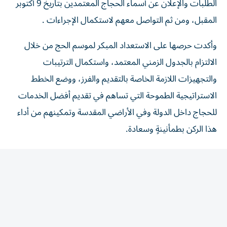
المقبل، ومن ثم التواصل معهم لاستكمال الإجراءات .
وأكدت حرصها على الاستعداد المبكر لموسم الحج من خلال
الالتزام بالجدول الزمني المعتمد، واستكمال الترتيبات
والتجهيزات اللازمة الخاصة بالتقديم والفرز، ووضع الخطط
الاستراتيجية الطموحة التي تساهم في تقديم أفضل الخدمات
للحجاج داخل الدولة وفي الأراضي المقدسة وتمكينهم من أداء
هذا الركن بطمأنينةٍ وسعادة.
وأشارت إلى أن النجاح والتميز الذي حققه مكتب شؤون حجاج
الدولة خلال المواسم الماضية، جاء بفضل التطوير ومراجعة
الأداء والابتكار والاستفادة من كل الوسائل المتاحة واستثمارها
في الارتقاء بالخدمات المقدمة للحجاج، بما يتماشى مع
توجهات الدولة وقيادتها الرشيدة في تحقيق السعادة لكل أفراد
المجتمع.