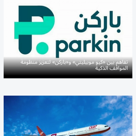
تفاهم بين «كيو موبيليتي» و«باركن» لتعزيز منظومة
المواقف الذكية