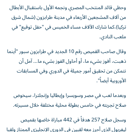
وحظي قائد المنتخب المصري ونجمه الأول باستقبال الأبطال
من آلاف المشجعين الأربعاء في مدينة طرابزون (شمال شرق
تركيا)،كما شارك الآلاف مساء الخميس في "حفل توقيع" في
ملعب النادي.
وقال صاحب القميص رقم 10 الجديد في طرابزون سبور "أينما
ذهبت، أفوز بشيء ما، أو أحاول الفوز بشيء ما... آمل أن
نتمكن من تحقيق أمور جميلة في الدوري وفي المسابقات
الأوروبية أيضاً".
وبعدما لعب في مصر وسويسرا وإيطاليا وإنجلترا، سيخوض
صلاح تجربته في خامس بطولة محلية مختلفة خلال مسيرته.
وسجل صلاح 257 هدفاً في 442 مباراة خاضها بقميص
ليفربول الذي أحرز معه لقبين في الدوري الإنجليزي الممتاز ولقبا