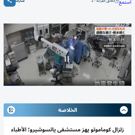
دقائق القراءة - 2
استمع
شارك
الخلاصه
زلزال كوماموتو يهز مستشفى ياتسوشيرو؛ الأطباء