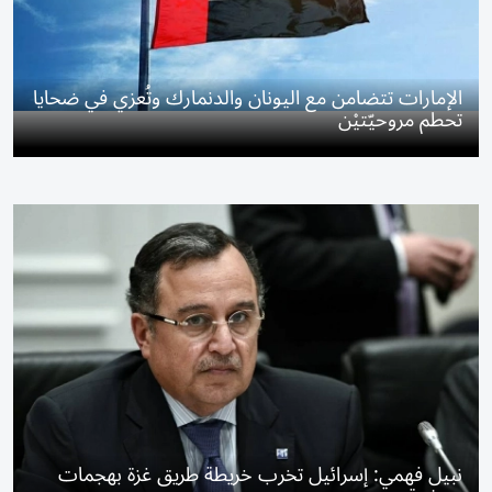
الإمارات تتضامن مع اليونان والدنمارك وتُعزي في ضحايا
تحطم مروحيّتيْن
نبيل فهمي: إسرائيل تخرب خريطة طريق غزة بهجمات