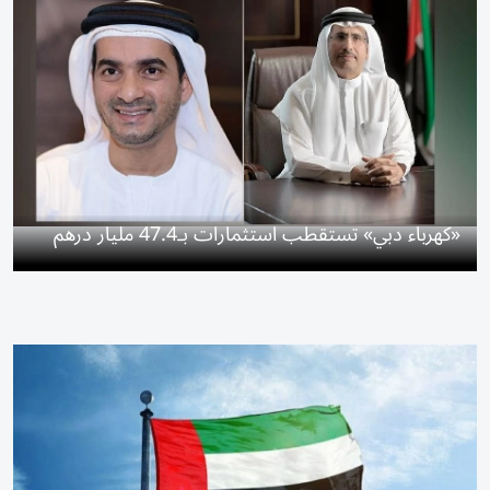
«كهرباء دبي» تستقطب استثمارات بـ47.4 مليار درهم