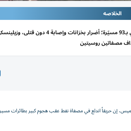
الخلاصه
اندلاع حريق بمصفاة ياروسلافل بعد هجوم أوكراني بـ93 مسيّرة؛ أضرار بخزانات وإصابة 4
اف مصفاتين روسيتين
ميس، إن حريقاً اندلع ‌في مصفاة نفط عقب هجوم كبير بطائرات مسيرة 