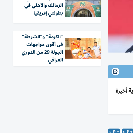
الزمالك والأهلي في
بطولتي إفريقيا
"الكرمة" و"الشرطة"
في أقوى مواجهات
الجولة 29 من الدوري
العراقي
الجاهزية وتطبيق تكتيكات قبل مونديال 2026؛ قائمة 27 تُقلص لـ26؛ ودية أخيرة