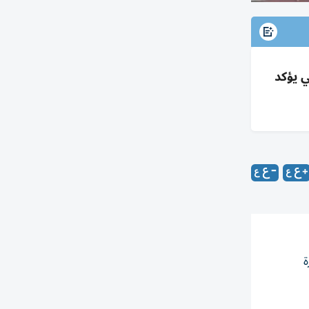
 دون قتلى، وزيلينسكي يؤكد
​