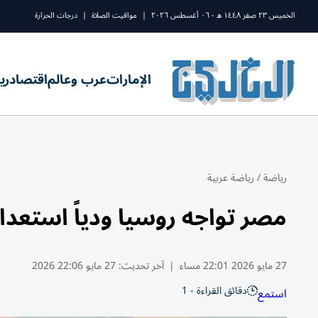
الخميس ٢٣ صفر ١٤٤٨ ه - ٠٦ أغسطس ٢٠٢٦
|
مواقيت الصلاة
|
درجات الحرارة
الإمارات
عرب وعالم
اقتصاد
ري
رياضة
/
رياضة عربية
مصر تواجه روسيا ودياً استعدادا
27 مايو 2026 22:01 مساء
|
آخر تحديث:
27 مايو 22:06 2026
دقائق القراءة - 1
استمع