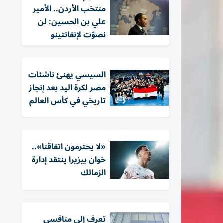
منتخب الأردن.. الأمير
علي بن الحسين: لن
نصوّت لإنفانتينو
السيسي يهنئ ناشئات
مصر لكرة اليد بعد إنجاز
تاريخي في كأس العالم
«لا يحترمون اتفاقنا»..
خوان بيزيرا ينتقد إدارة
الزمالك
تعرف إلى منافسي