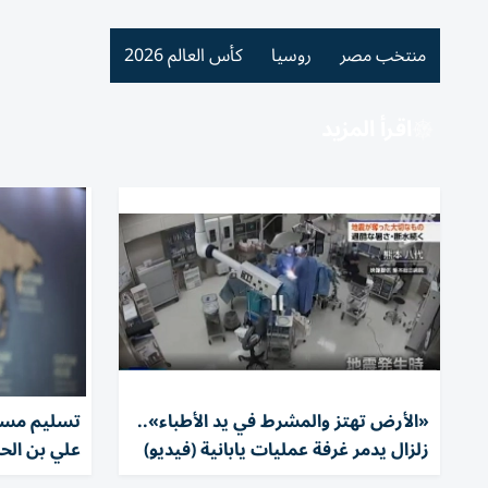
منتخب مصر
روسيا
كأس العالم 2026
اقرأ المزيد
«الأرض تهتز والمشرط في يد الأطباء»..
تسليم مستح
زلزال يدمر غرفة عمليات يابانية (فيديو)
علي بن الحس