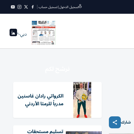
تسجيل الدخول
|
تسجيل حساب
دبي
--°
نرشح لكم
الكرواتي رادان غاسنين
مدرباً للرمثا الأردني
شارك
تسليم مستحقات