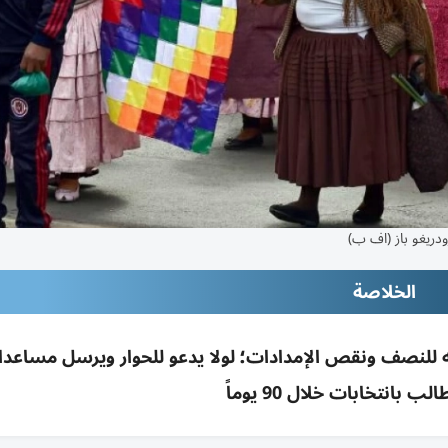
دريغو باز (اف ب)
الخلاصة
ه للنصف ونقص الإمدادات؛ لولا يدعو للحوار ويرسل مساعد
 بانتخابات خلال 90 يوماً