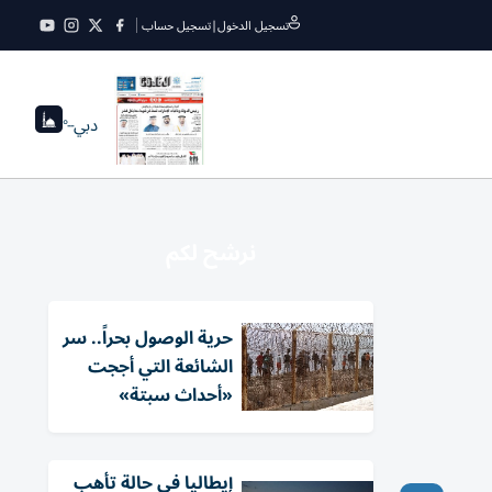
تسجيل الدخول
|
تسجيل حساب
دبي
--°
نرشح لكم
حرية الوصول بحراً.. سر
الشائعة التي أججت
«أحداث سبتة»
إيطاليا في حالة تأهب