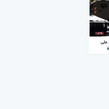
 على
ة