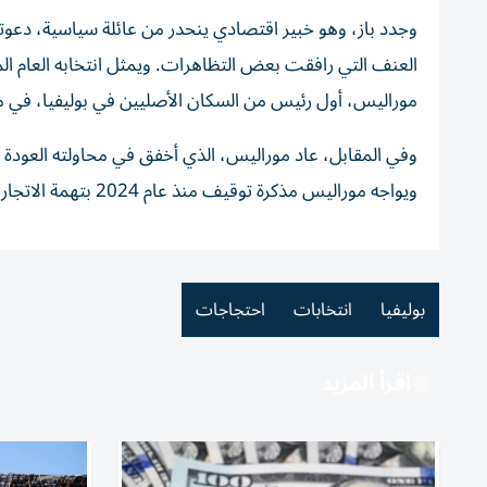
وجدد باز، وهو خبير اقتصادي ينحدر من عائلة سياسية، دعوته
العنف التي رافقت بعض التظاهرات. ويمثل انتخابه العام الم
موراليس، أول رئيس من السكان الأصليين في بوليفيا، في من
ويواجه موراليس مذكرة توقيف منذ عام 2024 بتهمة الاتجار بالبشر.
بوليفيا
انتخابات
احتجاجات
اقرأ المزيد