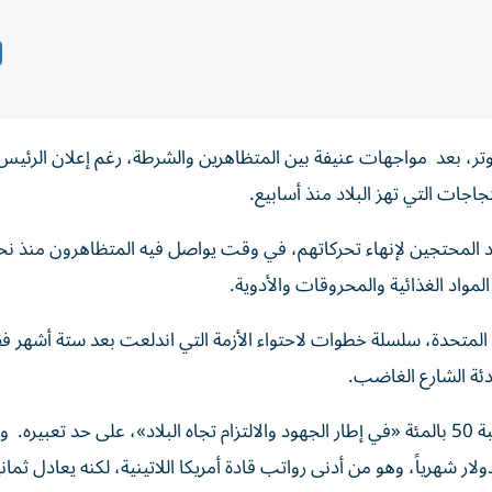
توتر، بعد مواجهات عنيفة بين المتظاهرين والشرطة، رغم إعلان الرئيس 
اجات التي تهز البلاد منذ أسابيع.
 المحتجين لإنهاء تحركاتهم، في وقت يواصل فيه المتظاهرون منذ نح
مواد الغذائية والمحروقات والأدوية.
ت المتحدة، سلسلة خطوات لاحتواء الأزمة التي اندلعت بعد ستة أشهر 
هدئة الشارع الغاضب.
وفي أحدث خطواته، أعلن الرئيس، خفض راتبه الشهري بنسبة 50 بالمئة «في إطار الجهود والالتزام تجاه البلاد»، على حد ت
ئيس حالياً نحو 24 ألف بوليفيانوس، أي ما يعادل 3500 دولار شهرياً، وهو من أدنى رواتب قادة أمريكا اللاتينية، لكنه يعادل ثما