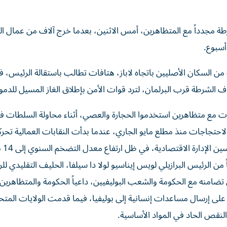
ة مجدداً مع المتظاهرين، أمس الاثنين، بعدما خرج آلاف من عمال ال
أسبوع.
 من السكان الأصليين باتجاه لاباز، هتافات تطالب باستقالة الرئيس، ف
شرطة قرب البرلمان، لترد قوات الأمن بإطلاق الغاز المسيل للدمو
 متظاهرين استخدموا الحجارة والعصي، أثناء محاولة السلطات ف
حتجاجات منذ مطلع مايو الجاري، عندما بدأت النقابات العمالية تحر
للمطالبة بزيادة ال
 من الرئيس البرازيلي لويس إيناسيو لولا دا سيلفا، الحليف التقليدي ل
تضامنه مع الحكومة والشعب البوليفيين، داعياً الحكومة والمتظاهرين 
لا على إرسال مساعدات إنسانية إلى بوليفيا، فيما قدمت الولايات المتح
النقص الحاد في المواد الأساسية.