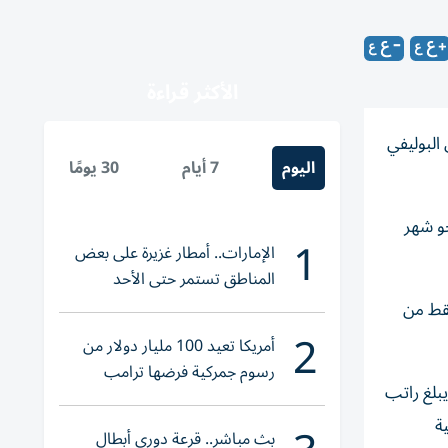
الأكثر قراءة
البوليفي
اليوم
7 أيام
30 يومًا
و شهر
1
الإمارات.. أمطار غزيرة على بعض
المناطق تستمر حتى الأحد
فقط من
2
أمريكا تعيد 100 مليار دولار من
رسوم جمركية فرضها ترامب
عبيره. ويبلغ راتب
نية
بث مباشر.. قرعة دوري أبطال