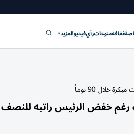
اضة
ثقافة
منوعات
رأي
فيديو
المزيد
ة خلال 90 يوماً
ت رغم خفض الرئيس راتبه للنصف