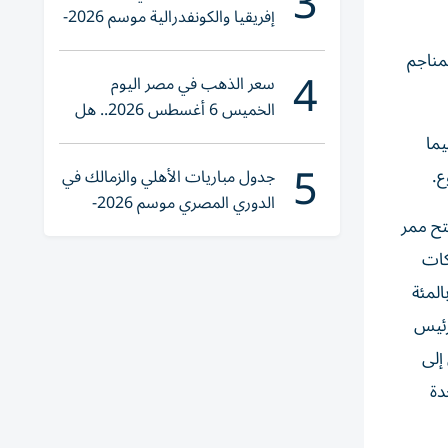
3
إفريقيا والكونفدرالية موسم 2026-
2027
مناجم
4
سعر الذهب في مصر اليوم
الخميس 6 أغسطس 2026.. هل
تنوي الشراء؟
يما
5
ع.
جدول مباريات الأهلي والزمالك في
الدوري المصري موسم 2026-
تح ممر
2027
كات
أجور، وضمان استقرار إمدادات الوقود وتحسين الإدارة الاقتصادية، في ظل ارتفاع معدل التضخم السنوي إلى 14 بالمئة
لرئيس
إلى
دة