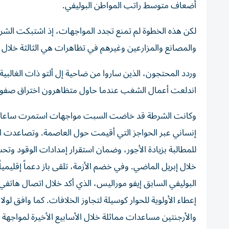
أضعاف متوسط راتب المواطن البوليفي.
لكن هذه الخطوة لم تمنع تجدد المواجهات، إذ اشتبكت الشرط
والمصانع والمزارعين وغيرهم في تظاهرات هي الثالثة خلال 
وردد المحتجون، الذين ساروا من ضاحية إل ألتو ذات الغالبية
اندلعت أعمال الشغب عندما حاول متظاهرون اختراق صفوف ال
وكانت الشرطة قد خاضت السبت مواجهات استمرت ساعات مع
إنساني عبر الحواجز التي أقيمت حول العاصمة. وتصاعدت الا
خلال إبريل الماضي. وفي خضم الأزمة، تلقى باز دعماً إقليمياً
البوليفي السابق إيفو موراليس، الذي أكد خلال اتصال هاتفي 
إعطاء الأولوية للحوار كوسيلة لتجاوز الخلافات. كما وافق لو
والأرجنتين مساعدات مماثلة خلال الأسابيع الأخيرة لمواجهة 