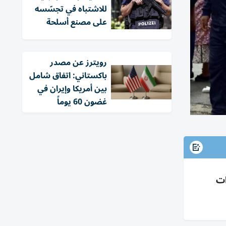
للاشتباه في تجسّسه
على مصنع أسلحة
‏رويترز عن مصدر
باكستاني: اتفاق شامل
بين أمريكا وإيران في
غضون 60 يوماً
ات