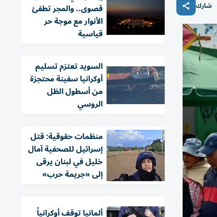
شارك
قصوى.. والمجر تطفئ
الأنوار مع موجة حر
قياسية
السويد تعتزم تسليم
أوكرانيا سفينة محتجزة
من أسطول الظل
الروسي
منظمات حقوقية: قتل
إسرائيل للصحفية آمال
خليل في لبنان يرقى
إلى «جريمة حرب»
ألمانيا توقف أوكرانياً